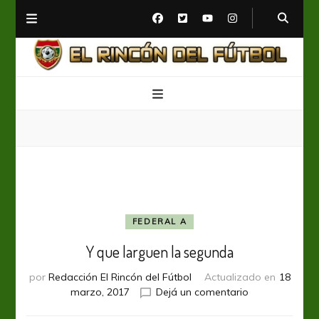
El Rincón del Fútbol
Diario digital de Fútbol
FEDERAL A
Y que larguen la segunda
por
Redacción El Rincón del Fútbol
Actualizado en
18
en
marzo, 2017
Dejá un comentario
Y