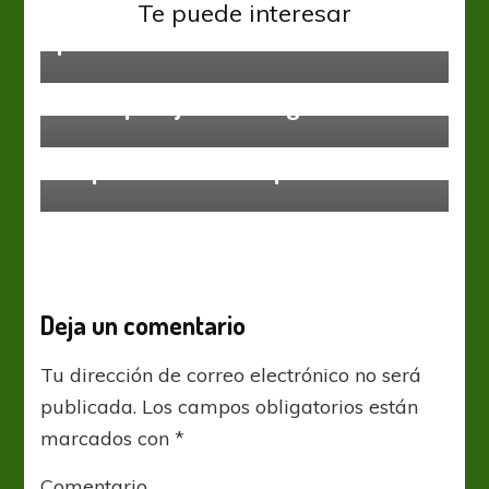
Estudiantes se quedó con el
Te puede interesar
premio doble
Ascenso
Federal A
Sacar pasaje al Pentagonal
Federal A
Empate con sabor a poco
Deja un comentario
Tu dirección de correo electrónico no será
publicada.
Los campos obligatorios están
marcados con
*
Comentario