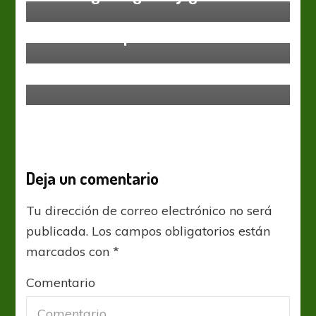
Federal A
Definiciones para el infarto
Federal A
Un punto con sabor a triunfo para
Ferro
Deja un comentario
Tu dirección de correo electrónico no será
publicada.
Los campos obligatorios están
marcados con
*
Comentario