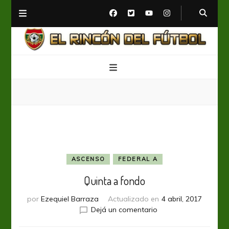
El Rincón del Fútbol
Diario digital de Fútbol
ASCENSO
FEDERAL A
Quinta a fondo
por
Ezequiel Barraza
Actualizado en
4 abril, 2017
en
Dejá un comentario
Quinta