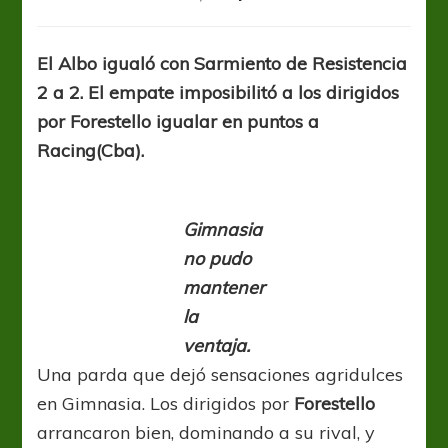
Gimnasia
y
Tiro
El Albo igualó con Sarmiento de Resistencia
empató
2 a 2. El empate imposibilitó a los dirigidos
y
no
por Forestello igualar en puntos a
pudo
Racing(Cba).
llegar
a
lo
más
Gimnasia
alto
no pudo
de
mantener
la
zona
la
B
ventaja.
Una parda que dejó sensaciones agridulces
en Gimnasia. Los dirigidos por
Forestello
arrancaron bien, dominando a su rival, y