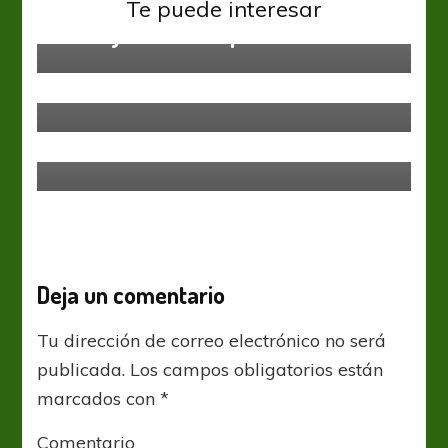
Federal A
Te puede interesar
Unión y un triunfo para soñar
Federal A
Cipo rescató un punto sobre la
hora
Federal A
Un punto que sirve para las
estadísticas
Deja un comentario
Tu dirección de correo electrónico no será
publicada.
Los campos obligatorios están
marcados con
*
Comentario