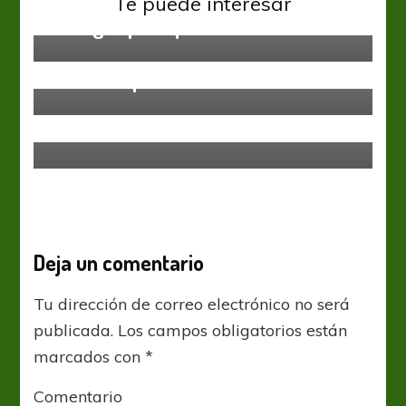
Te puede interesar
El Negro pasó por la mínima
Federal A
Jueves a puro fútbol
Federal A
¿Qué clubes aceptan la disputa del
Federal A?
Deja un comentario
Tu dirección de correo electrónico no será
publicada.
Los campos obligatorios están
marcados con
*
Comentario