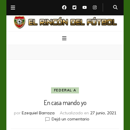
El Rincón del Fútbol
Diario digital de Fútbol
FEDERAL A
En casa mando yo
por
Ezequiel Barraza
Actualizado en
27 junio, 2021
en
Dejá un comentario
En