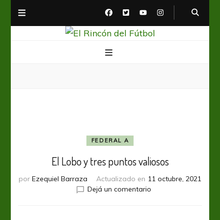
El Rincón del Fútbol
Diario digital de Fútbol
FEDERAL A
El Lobo y tres puntos valiosos
por
Ezequiel Barraza
Actualizado en
11 octubre, 2021
en
Dejá un comentario
El
Lobo
y