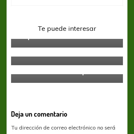
Federal A
Una jornada con partidos
Te puede interesar
atrapantes
Federal A
Alvarado sumó a su nuevo
refuerzo: Federico Paulucci
Federal A
La Juve se muestra imparable
Deja un comentario
Tu dirección de correo electrónico no será