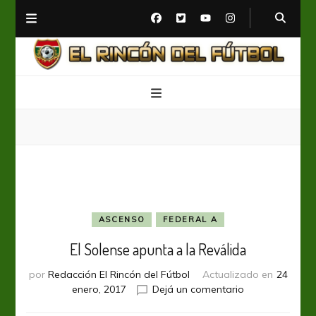
El Rincón del Fútbol
Diario digital de Fútbol
ASCENSO
FEDERAL A
El Solense apunta a la Reválida
por
Redacción El Rincón del Fútbol
Actualizado en
24
en
enero, 2017
Dejá un comentario
El