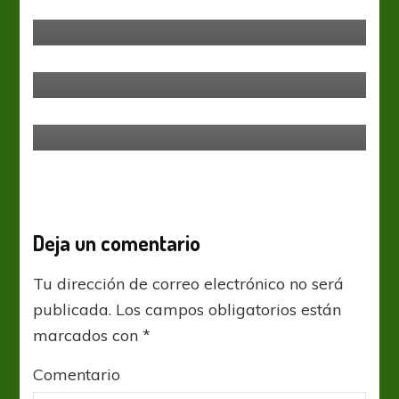
Estudiantes
Federal A
Boca Unidos volvió a sonreir
Federal A
El torneo no detiene su marcha
Deja un comentario
Tu dirección de correo electrónico no será
publicada.
Los campos obligatorios están
marcados con
*
Comentario