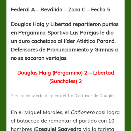
Lobo
se
Federal A – Reválida – Zona C – Fecha 5
comió
al
Douglas Haig y Libertad repartieron puntos
puntero
en Pergamino. Sportivo Las Parejas le dio
un duro cachetazo al líder Atlético Paraná.
Defensores de Pronunciamiento y Gimnasia
no se sacaron ventajas.
Douglas Haig (Pergamino) 2 – Libertad
(Sunchales) 2
Pereira convierte de penal el 1 a 0 a favor de Douglas.
En el Miguel Morales, el
Cañonero
casi logra
el batacazo de remontar el partido con 10
hombres (
Ezequiel Saavedra
vio la tarjeta