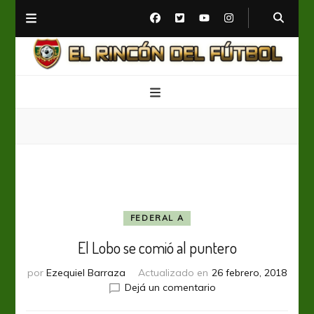
El Rincón del Fútbol
Diario digital de Fútbol
FEDERAL A
El Lobo se comió al puntero
por
Ezequiel Barraza
Actualizado en
26 febrero, 2018
en
Dejá un comentario
El