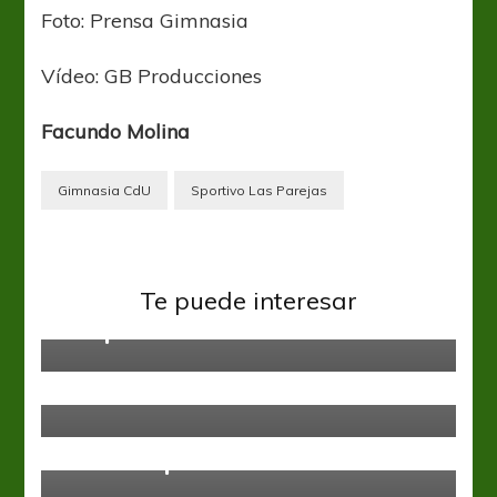
Foto: Prensa Gimnasia
Vídeo: GB Producciones
Facundo Molina
Gimnasia CdU
Sportivo Las Parejas
Federal A
Villa Mitre y un empate que
Te puede interesar
complica
Federal A
Cipolletti lo dio vuelta y se metió
en el reducido
Federal A
Pálido empate en Villa Ramallo