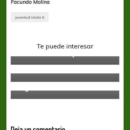
Facundo Molina
Juventud Unida G
Federal A
Te puede interesar
No se sacaron ventaja en la ida
Federal A
Otra vez el León está en la cima
Federal A
Programación de la Zona 4
Deja un comentario