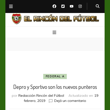
El Rincón del Fútbol
Diario digital de Fútbol
FEDERAL A
Depro y Sportivo son los nuevos punteros
por
Redacción Rincón del Fútbol
Actualizado en
19
en
febrero, 2019
Dejá un comentario
Depro