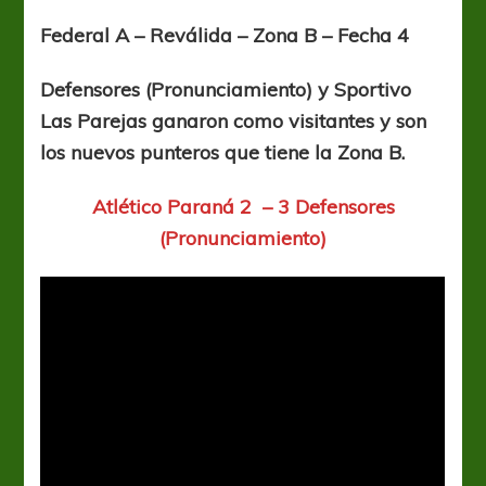
y
Sportivo
Federal A – Reválida – Zona B – Fecha 4
son
los
Defensores (Pronunciamiento) y Sportivo
nuevos
punteros
Las Parejas ganaron como visitantes y son
los nuevos punteros que tiene la Zona B.
Atlético Paraná 2 – 3 Defensores
(Pronunciamiento)