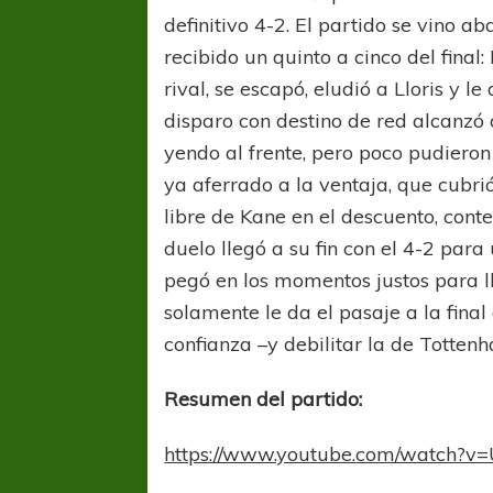
definitivo 4-2. El partido se vino a
recibido un quinto a cinco del final
rival, se escapó, eludió a Lloris y l
disparo con destino de red alcanzó 
yendo al frente, pero poco pudieron
ya aferrado a la ventaja, que cubrió
libre de Kane en el descuento, cont
duelo llegó a su fin con el 4-2 pa
pegó en los momentos justos para l
solamente le da el pasaje a la final
confianza –y debilitar la de Tottenh
Resumen del partido:
FÚTBOL FEMENINO
FÚTBOL 
REGIONAL AMATEUR
LIGA DE 
https://www.youtube.com/watch
Verónica jugará ante Estrella del Sur en el
Las campeonas feste
Federal