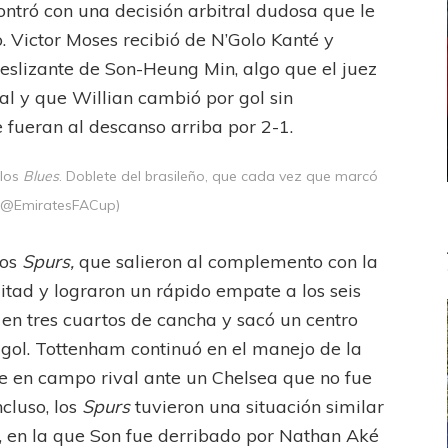
ontró con una decisión arbitral dudosa que le
. Victor Moses recibió de N’Golo Kanté y
deslizante de Son-Heung Min, algo que el juez
l y que Willian cambió por gol sin
 fueran al descanso arriba por 2-1.
 los
Blues
. Doblete del brasileño, que cada vez que marcó
: @EmiratesFACup)
los
Spurs,
que salieron al complemento con la
tad y lograron un rápido empate a los seis
r en tres cuartos de cancha y sacó un centro
 gol. Tottenham continuó en el manejo de la
e en campo rival ante un Chelsea que no fue
cluso, los
Spurs
tuvieron una situación similar
a, en la que Son fue derribado por Nathan Aké