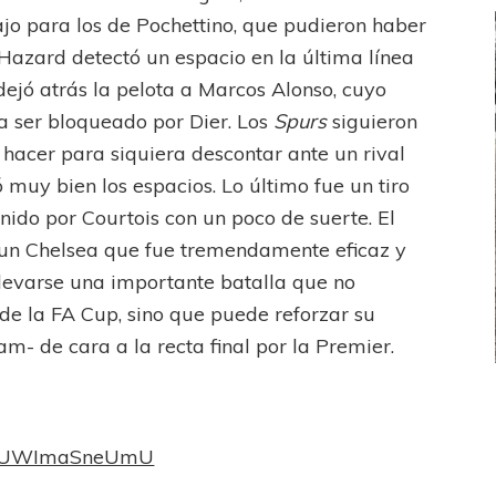
bajo para los de Pochettino, que pudieron haber
: Hazard detectó un espacio en la última línea
e dejó atrás la pelota a Marcos Alonso, cuyo
a ser bloqueado por Dier. Los
Spurs
siguieron
 hacer para siquiera descontar ante un rival
 muy bien los espacios. Lo último fue un tiro
enido por Courtois con un poco de suerte. El
ra un Chelsea que fue tremendamente eficaz y
levarse una importante batalla que no
 de la FA Cup, sino que puede reforzar su
am- de cara a la recta final por la Premier.
FEMENINO
FÚTBOL FEMENINO
LA COSTA
OTRAS LIGAS FEM
?v=UWImaSneUmU
jaron ante su gente
Tiro se quedó con la primera semifinal