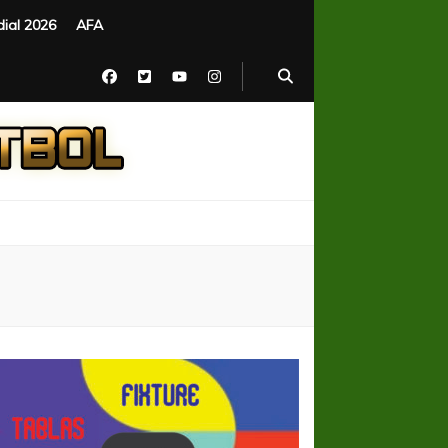
ial 2026
AFA