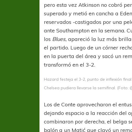
pero esta vez Atkinson no cobró pen
superado y metió en cancha a Eden
reservados -castigados por una pel
ante Southampton en la semana. Cu
los
Blues,
apareció la luz más brilla
el partido. Luego de un córner rec
en la puerta del área y sacó un re
COPA SUDAMER
transformó en el 3-2.
Sur De
Hazard festeja el 3-2, punto de inflexión fin
COPA SUDAMERICANA
TIGRE
Chelsea pudiera llevarse la semifinal. (Foto
A pesar de la derrota Tigre avanzó a
Octavos de Final
Los de Conte aprovecharon el entus
dejando espacio a la reacción del 
combinaron por derecha, el belga se
balón a un Matić que clavó un rema