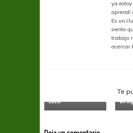
ya estoy
aprendí 
Es un cl
siento q
trabajo 
acercar 
Inglaterra Premier League
Inglat
Te p
EPL: ¡Ponete contento
EPL: 
Loco!
en In
Deja un comentario