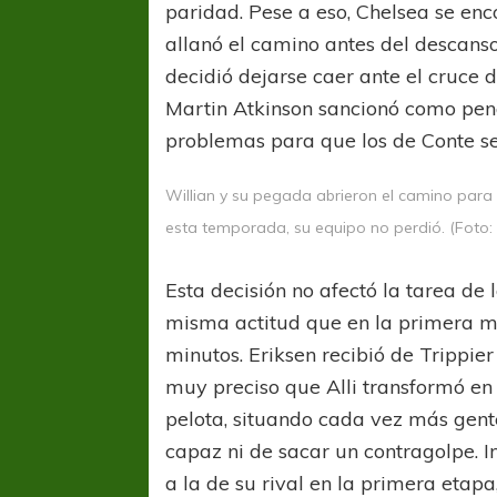
paridad. Pese a eso, Chelsea se enc
allanó el camino antes del descanso
decidió dejarse caer ante el cruce 
Martin Atkinson sancionó como pena
problemas para que los de Conte se
Willian y su pegada abrieron el camino para
esta temporada, su equipo no perdió. (Foto
Esta decisión no afectó la tarea de 
misma actitud que en la primera mi
minutos. Eriksen recibió de Trippie
muy preciso que Alli transformó en
pelota, situando cada vez más gent
capaz ni de sacar un contragolpe. In
a la de su rival en la primera etap