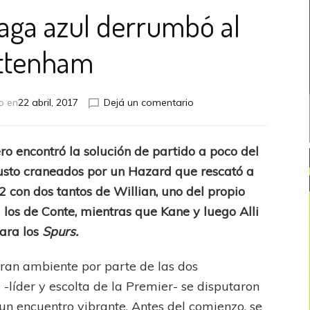
faga azul derrumbó al
ttenham
en
o en
22 abril, 2017
Dejá un comentario
FA
Cup:
Una
o encontró la solución de partido a poco del
ráfaga
justo craneados por un Hazard que rescató a
azul
derrumbó
2 con dos tantos de Willian, uno del propio
al
los de Conte, mientras que Kane y luego Alli
Tottenham
ara los
Spurs.
an ambiente por parte de las dos
-líder y escolta de la Premier- se disputaron
 un encuentro vibrante. Antes del comienzo, se