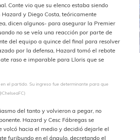
al. Conte vio que su elenco estaba siendo
 Hazard y Diego Costa, teóricamente
ea, dicen algunos- para asegurar la Premier
ando no se veía una reacción por parte de
nte del equipo a quince del final para resolver
hazado por la defensa, Hazard tomó el rebote
mate raso e imparable para Lloris que se
ICANA
LANÚS
UEFA CHAMPIONS LEAGUE
fendido
PSG celebró el bicampeonato
al en el partido. Su ingreso fue determinante para que
: @ChelseaFC)
iasmo del tanto y volvieron a pegar, no
oponente. Hazard y Cesc Fábregas se
 volcó hacia el medio y decidió dejarle el
te furibundo en el ángulo, decretando el