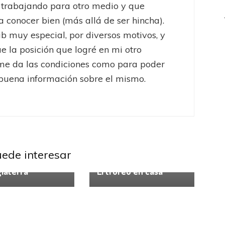
 trabajando para otro medio y que
a conocer bien (más allá de ser hincha).
ub muy especial, por diversos motivos, y
ue la posición que logré en mi otro
me da las condiciones como para poder
buena información sobre el mismo.
erra Premier League
uede interesar
Inglaterra Premier League
Todo sigue igual
glaterra
El trofeo en casa