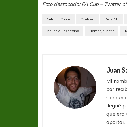
Foto destacada: FA Cup – Twitter o
Antonio Conte
Chelsea
Dele Alli
Mauricio Pochettino
Nemanja Matic
T
Juan S
Mi nombr
por reci
Comunic
llegué p
que era 
aportar.