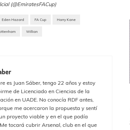
ficial (@EmiratesFACup)
Eden Hazard
FA Cup
Harry Kane
ottenham
Willian
aber
e es Juan Sáber, tengo 22 años y estoy
birme de Licenciado en Ciencias de la
ación en UADE. No conocía RDF antes,
orque me acercaron la propuesta y sentí
un proyecto viable y en el que podía
 Me tocará cubrir Arsenal, club en el que