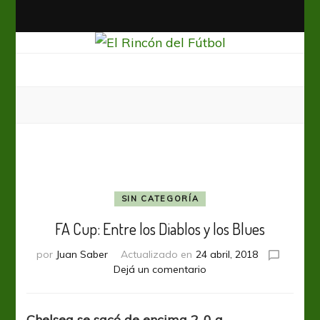
El Rincón del Fútbol
Diario digital de Fútbol
SIN CATEGORÍA
FA Cup: Entre los Diablos y los Blues
por
Juan Saber
Actualizado en
24 abril, 2018
en
Dejá un comentario
FA
Cup:
Entre
Chelsea se sacó de encima 2-0 a