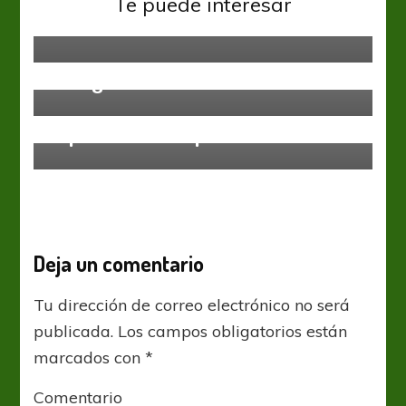
Te puede interesar
malaria
Sin categoría
Gallego con tonada cordobesa
Sin categoría
El paso de Rusia por los mundiales
Deja un comentario
Tu dirección de correo electrónico no será
publicada.
Los campos obligatorios están
marcados con
*
Comentario