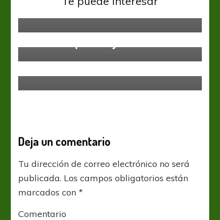
Te puede interesar
lesión
San Lorenzo
Nombres que van y vienen
San Lorenzo
San Lorenzo dirime el inicio de
obras en Boedo
Deja un comentario
Tu dirección de correo electrónico no será
publicada.
Los campos obligatorios están
marcados con
*
Comentario