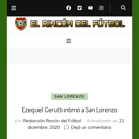
El Rincón del Fútbol
Diario digital de Fútbol
SAN LORENZO
Ezequiel Cerutti intimó a San Lorenzo
por
Redacción Rincón del Fútbol
Actualizado en
21
en
diciembre, 2020
Dejá un comentario
Ezequiel