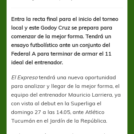
En
la
Bodega
Entra la recta final para el inicio del torneo
ultiman
local y este Godoy Cruz se prepara para
detalles
para
comenzar de la mejor forma. Tendrá un
el
ensayo futbolístico ante un conjunto del
inicio
Federal A para terminar de armar el 11
de
la
ideal del entrenador.
Superliga
El Expreso
tendrá una nueva oportunidad
para analizar y llegar de la mejor forma, el
equipo del entrenador Mauricio Larriera, ya
con vista al debut en la Superliga el
domingo 27 a las 14.05, ante Atlético
Tucumán en el Jardín de la República.