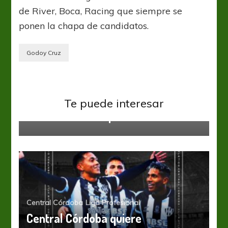
de River, Boca, Racing que siempre se
ponen la chapa de candidatos.
Godoy Cruz
Huracán
Independiente
Liga Profesional
Te puede interesar
El Barco de la esperanza
Central Córdoba
Liga Profesional
Central Córdoba quiere