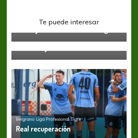
Banfield
Liga Profesional
Te puede interesar
Caras y Caretas: El Caso Ortega
Liga Profesional
San Lorenzo
Monarriz ya tiene al once
Belgrano
Liga Profesional
Tigre
Real recuperación