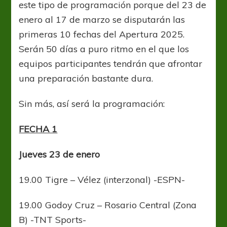
primeras
este tipo de programación porque del 23 de
10
enero al 17 de marzo se disputarán las
fechas
primeras 10 fechas del Apertura 2025.
en
la
Serán 50 días a puro ritmo en el que los
Primera
equipos participantes tendrán que afrontar
División
de
una preparación bastante dura.
Argentina
Sin más, así será la programación:
FECHA 1
Jueves 23 de enero
19.00 Tigre – Vélez (interzonal) -ESPN-
19.00 Godoy Cruz – Rosario Central (Zona
B) -TNT Sports-