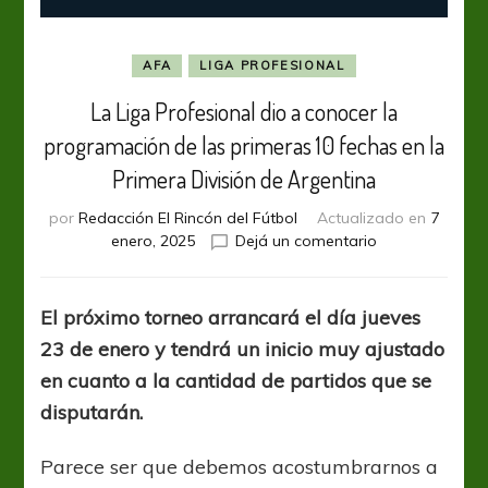
AFA
LIGA PROFESIONAL
La Liga Profesional dio a conocer la
programación de las primeras 10 fechas en la
Primera División de Argentina
por
Redacción El Rincón del Fútbol
Actualizado en
7
en
enero, 2025
Dejá un comentario
La
Liga
Profesional
El próximo torneo arrancará el día jueves
dio
23 de enero y tendrá un inicio muy ajustado
a
conocer
en cuanto a la cantidad de partidos que se
la
disputarán.
programación
de
Parece ser que debemos acostumbrarnos a
las