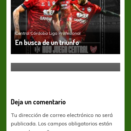
Central Córdoba
Liga Profesional
En busca de un triunfo
Liga Profesional
Belgrano buscará la “Gloria” este
sábado
Deja un comentario
Tu dirección de correo electrónico no será
publicada.
Los campos obligatorios están