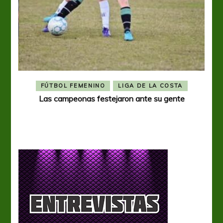
R
FÚTBOL FEMENINO
LIGA DE LA COSTA
eral
Las campeonas festejaron ante su gente
A