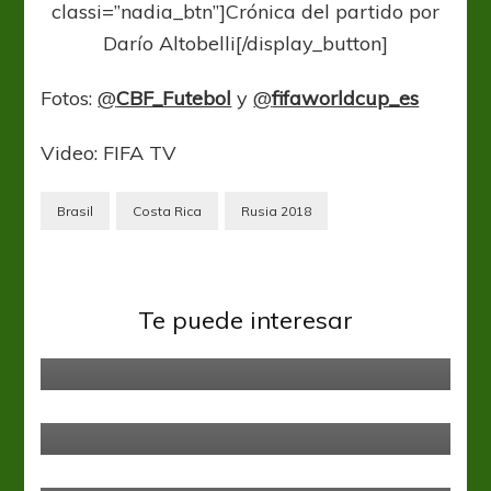
classi=”nadia_btn”]Crónica del partido por
Darío Altobelli[/display_button]
Fotos:
@
CBF_Futebol
y
@
fifaworldcup_es
Video: FIFA TV
Brasil
Costa Rica
Rusia 2018
Sin categoría
Te puede interesar
De cara al futuro
Sin categoría
Chacarita retomó su actividad
Sin categoría
Irán y España chocan por primera
vez