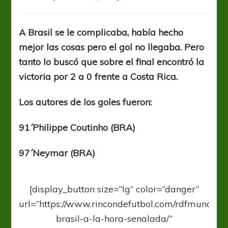
El
triunfo
agónico
A Brasil se le complicaba, había hecho
de
mejor las cosas pero el gol no llegaba. Pero
Brasil
frente
tanto lo buscó que sobre el final encontró la
a
victoria por 2 a 0 frente a Costa Rica.
Costa
Rica
Los autores de los goles fueron:
91´Philippe Coutinho (BRA)
97´Neymar (BRA)
[display_button size=”lg” color=”danger”
url=”https://www.rincondefutbol.com/rdfmundial-
brasil-a-la-hora-senalada/”