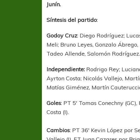
Junín.
Síntesis del partido
:
Godoy Cruz
: Diego Rodríguez; Luca
Meli; Bruno Leyes, Gonzalo Ábrego
Tadeo Allende, Salomón Rodríguez
COPA SUDAMER
Independiente:
Rodrigo Rey; Lucian
Sur De
Ayrton Costa; Nicolás Vallejo, Martí
Matías Giménez, Martín Cauterucci
COPA SUDAMERICANA
TIGRE
A pesar de la derrota Tigre avanzó a
Goles
: PT 5′ Tomas Conechny (GC),
Octavos de Final
Costa (I).
Cambios
: PT 36′ Kevin López por S
Vallejo (I), ET Juan Cazares por Br