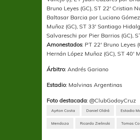
Bruno Leyes (GC), ST 22′ Cristian 
Baltasar Barcia por Luciano Gómez 
Muñoz (GC), ST 33′ Santiago Hidalgo
Salvareschi por Pier Barrios (GC),
Amonestados
: PT 22′ Bruno Leyes (
Hernán López Muñoz (GC), ST 40′ Ma
Árbitro
: Andrés Gariano
Estadio
: Malvinas Argentinas
Foto destacada
: @ClubGodoyCruz
Ayrton Costa
Daniel Oldrá
Estadio M
FÚTBOL FEMENINO
FÚTBOL 
REGIONAL AMATEUR
LIGA DE 
Mendoza
Ricardo Zielinski
Tomas Co
Verónica jugará ante Estrella del Sur en el
Las campeonas feste
Federal