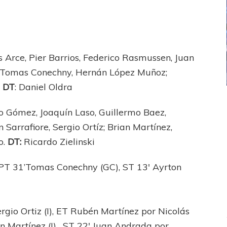
s Arce, Pier Barrios, Federico Rasmussen, Juan
, Tomas Conechny, Hernán López Muñoz;
.
DT
: Daniel Oldra
ICANA
LANÚS
UEFA CHAMPIONS LEAGUE
o Gómez, Joaquín Laso, Guillermo Baez,
fendido
PSG celebró el bicampeonato
n Sarrafiore, Sergio Ortíz; Brian Martínez,
o.
DT:
Ricardo Zielinski
 PT 31’Tomas Conechny (GC), ST 13′ Ayrton
ergio Ortiz (I), ET Rubén Martínez por Nicolás
ian Martínez (I), ST 22′ Juan Andrada por