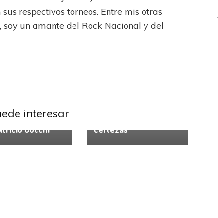
 sus respectivos torneos. Entre mis otras
, soy un amante del Rock Nacional y del
rofesional
Rosario
l
Banfield
Liga Profesional
uede interesar
al ultima detalles
Con más dudas que
atricio Cucchi
certezas