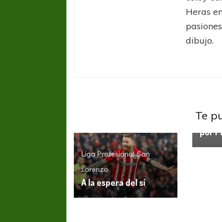
Heras en
pasiones
dibujo.
Liga P
Centra
Te p
Centr
por P
Liga Profesional
San
Lorenzo
A la espera del sí