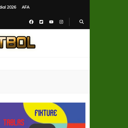
ial 2026
AFA