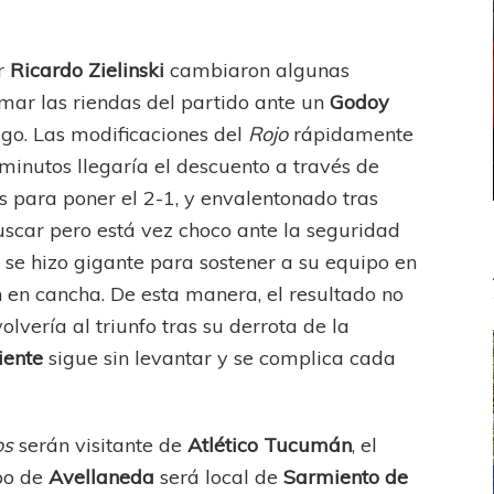
or
Ricardo Zielinski
cambiaron algunas
tomar las riendas del partido ante un
Godoy
ego. Las modificaciones del
Rojo
rápidamente
 minutos llegaría el descuento a través de
s para poner el 2-1, y envalentonado tras
uscar pero está vez choco ante la seguridad
e se hizo gigante para sostener a su equipo en
 en cancha. De esta manera, el resultado no
volvería al triunfo tras su derrota de la
iente
sigue sin levantar y se complica cada
os
serán visitante de
Atlético Tucumán
, el
ipo de
Avellaneda
será local de
Sarmiento de