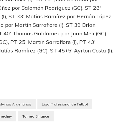
Núñez por Salomón Rodríguez (GC), ST 28′
(I), ST 33′ Matías Ramírez por Hernán López
 por Martín Sarrafiore (I), ST 39 Brian
 ST 40′ Thomas Galdámez por Juan Meli (GC).
GC), PT 25′ Martín Sarrafiore (I), PT 43′
tías Ramírez (GC), ST 45+5′ Ayrton Costa (I).
alvinas Argentinas
Liga Profesional de Futbol
FEMENINO
FÚTBOL FEMENINO
LA COSTA
OTRAS LIGAS FEM
nechny
Torneo Binance
jaron ante su gente
Tiro se quedó con la primera semifinal