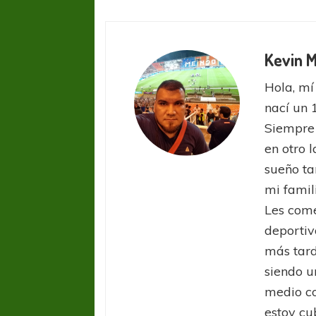
Kevin 
Hola, mí
nací un 
Siempre 
en otro 
sueño ta
mi famil
Les come
deportiv
más tard
siendo u
medio co
estoy cu