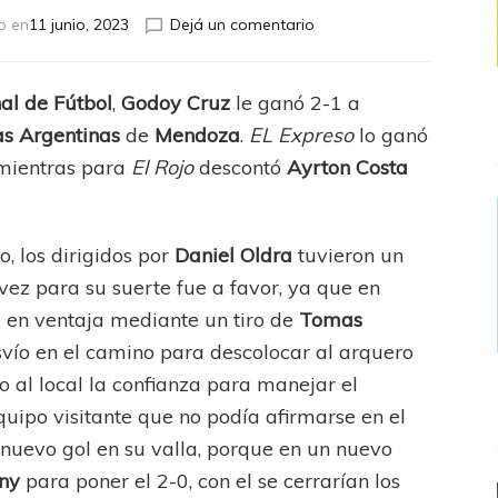
en
o en
11 junio, 2023
Dejá un comentario
El
Tomba
fue
al de Fútbol
,
Godoy Cruz
le ganó 2-1 a
mucho
as Argentinas
de
Mendoza
.
EL Expreso
lo ganó
para
el
mientras para
El Rojo
descontó
Ayrton Costa
Diablo
o, los dirigidos por
Daniel Oldra
tuvieron un
vez para su suerte fue a favor, ya que en
 en ventaja mediante un tiro de
Tomas
vío en el camino para descolocar al arquero
do al local la confianza para manejar el
uipo visitante que no podía afirmarse en el
 nuevo gol en su valla, porque en un nuevo
hny
para poner el 2-0, con el se cerrarían los