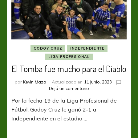
GODOY CRUZ
INDEPENDIENTE
LIGA PROFESIONAL
El Tomba fue mucho para el Diablo
por
Kevin Maza
Actualizado en
11 junio, 2023
en
Dejá un comentario
El
Por la fecha 19 de la Liga Profesional de
Tomba
fue
Fútbol, Godoy Cruz le ganó 2-1 a
mucho
Independiente en el estadio …
para
el
Diablo