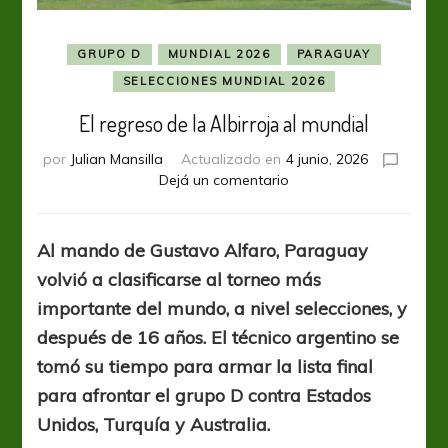
GRUPO D
MUNDIAL 2026
PARAGUAY
SELECCIONES MUNDIAL 2026
El regreso de la Albirroja al mundial
por
Julian Mansilla
Actualizado en
4 junio, 2026
en
Dejá un comentario
El
regreso
de
Al mando de Gustavo Alfaro, Paraguay
la
volvió a clasificarse al torneo más
Albirroja
al
importante del mundo, a nivel selecciones, y
mundial
después de 16 años. El técnico argentino se
tomó su tiempo para armar la lista final
para afrontar el grupo D contra Estados
Unidos, Turquía y Australia.