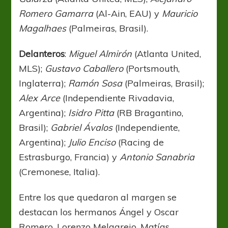
Romero Gamarra
(Al-Ain, EAU) y
Mauricio
Magalhaes
(Palmeiras, Brasil).
Delanteros
:
Miguel Almirón
(Atlanta United,
MLS);
Gustavo Caballero
(Portsmouth,
Inglaterra);
Ramón Sosa
(Palmeiras, Brasil);
Alex Arce
(Independiente Rivadavia,
Argentina);
Isidro Pitta
(RB Bragantino,
Brasil);
Gabriel Ávalos
(Independiente,
Argentina);
Julio Enciso
(Racing de
Estrasburgo, Francia) y
Antonio Sanabria
(Cremonese, Italia).
Entre los que quedaron al margen se
destacan los hermanos Ángel y Oscar
Romero, Lorenzo Melgarejo, Matías