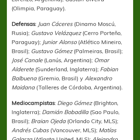
(Olimpia, Paraguay).
Defensas
:
Juan Cáceres
(Dinamo Moscú,
Rusia);
Gustavo Velázquez
(Cerro Porteño,
Paraguay);
Junior Alonso
(Atlético Mineiro,
Brasil);
Gustavo Gómez
(Palmeiras, Brasil);
José Canale
(Lanús, Argentina);
Omar
Alderete
(Sunderland, Inglaterra);
Fabian
Balbuena
(Gremio, Brasil) y
Alexandro
Maidana
(Talleres de Córdoba, Argentina).
Mediocampistas
:
Diego Gómez
(Brighton,
Inglaterra);
Damián Bobadilla
(Sao Paulo,
Brasil);
Braian Ojeda
(Orlando City, MLS);
Andrés Cubas
(Vancouver, MLS);
Matías
Galarza
(Atlanta United, MLS);
Alejandro