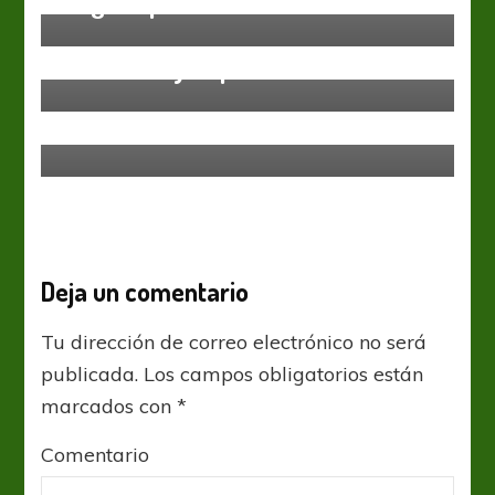
Llegó el primero
Liga Profesional
En Alberdi ya apuntan cañones
Atlético Tucumán
Central Córdoba
Liga Profesional
De la mano de Melano
Deja un comentario
Tu dirección de correo electrónico no será
publicada.
Los campos obligatorios están
marcados con
*
Comentario