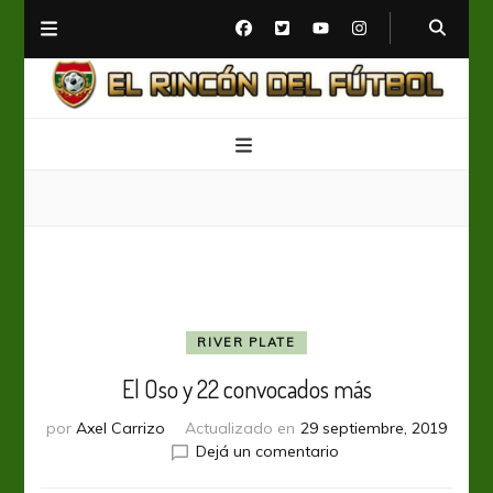
El Rincón del Fútbol
Diario digital de Fútbol
RIVER PLATE
El Oso y 22 convocados más
por
Axel Carrizo
Actualizado en
29 septiembre, 2019
en
Dejá un comentario
El