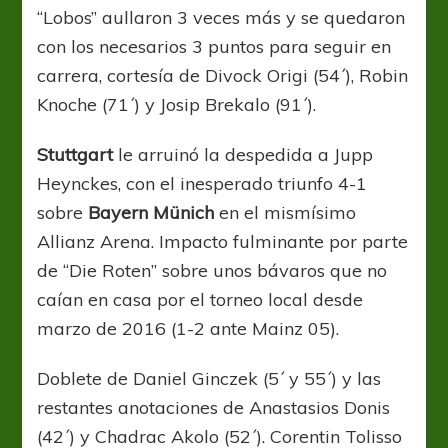
“Lobos” aullaron 3 veces más y se quedaron
con los necesarios 3 puntos para seguir en
carrera, cortesía de Divock Origi (54´), Robin
Knoche (71´) y Josip Brekalo (91´).
Stuttgart
le arruinó la despedida a Jupp
Heynckes, con el inesperado triunfo 4-1
sobre
Bayern Münich
en el mismísimo
Allianz Arena. Impacto fulminante por parte
de “Die Roten” sobre unos bávaros que no
caían en casa por el torneo local desde
marzo de 2016 (1-2 ante Mainz 05).
Doblete de Daniel Ginczek (5´ y 55´) y las
restantes anotaciones de Anastasios Donis
(42´) y Chadrac Akolo (52´). Corentin Tolisso