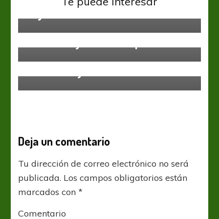
Te puede interesar
Bayern
Alemania Bundesliga
Dortmund y Alcácer imparables
Alemania Bundesliga
Bundesliga: Bayern dueño de “Der
Klassiker” y de la cima
Deja un comentario
Tu dirección de correo electrónico no será
publicada.
Los campos obligatorios están
marcados con
*
Comentario