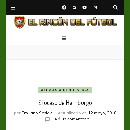
El Rincón del Fútbol
Diario digital de Fútbol
ALEMANIA BUNDESLIGA
El ocaso de Hamburgo
por
Emiliano Schiavi
Actualizado en
12 mayo, 2018
en
Dejá un comentario
El