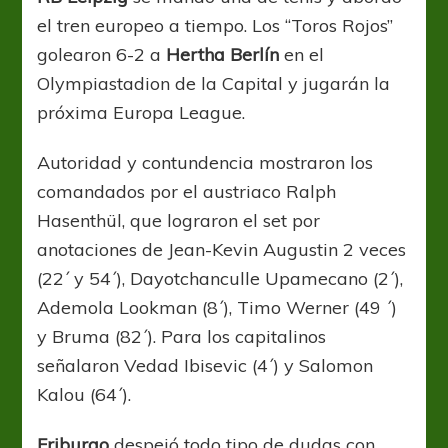
el tren europeo a tiempo. Los “Toros Rojos”
golearon 6-2 a
Hertha Berlín
en el
Olympiastadion de la Capital y jugarán la
próxima Europa League.
Autoridad y contundencia mostraron los
comandados por el austriaco Ralph
Hasenthül, que lograron el set por
anotaciones de Jean-Kevin Augustin 2 veces
(22´ y 54´), Dayotchanculle Upamecano (2´),
Ademola Lookman (8´), Timo Werner (49 ´)
y Bruma (82´). Para los capitalinos
señalaron Vedad Ibisevic (4´) y Salomon
Kalou (64´).
Friburgo
despejó todo tipo de dudas con