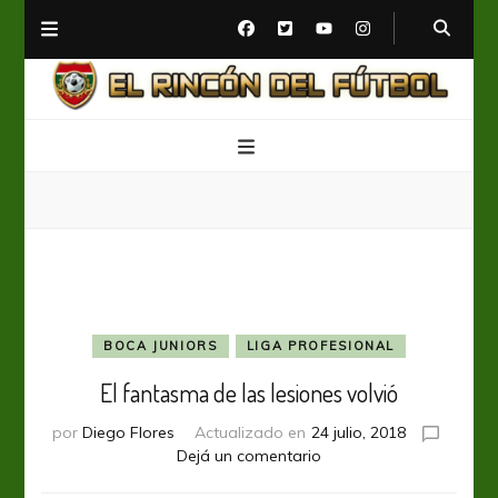
El Rincón del Fútbol
Diario digital de Fútbol
BOCA JUNIORS
LIGA PROFESIONAL
El fantasma de las lesiones volvió
por
Diego Flores
Actualizado en
24 julio, 2018
en
Dejá un comentario
El