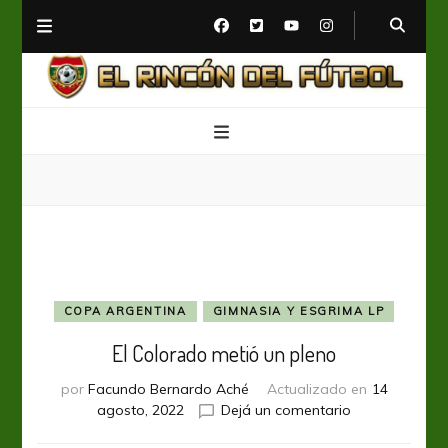
El Rincón del Fútbol
Diario digital de Fútbol
COPA ARGENTINA
GIMNASIA Y ESGRIMA LP
El Colorado metió un pleno
por
Facundo Bernardo Aché
Actualizado en
14
en
agosto, 2022
Dejá un comentario
El