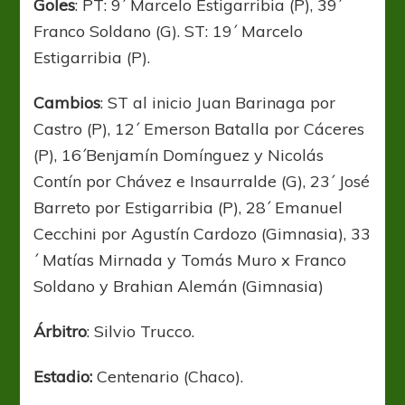
Goles
: PT: 9´ Marcelo Estigarribia (P), 39´
Franco Soldano (G). ST: 19´ Marcelo
Estigarribia (P).
Cambios
: ST al inicio Juan Barinaga por
Castro (P), 12´ Emerson Batalla por Cáceres
(P), 16´Benjamín Domínguez y Nicolás
Contín por Chávez e Insaurralde (G), 23´ José
Barreto por Estigarribia (P), 28´ Emanuel
Cecchini por Agustín Cardozo (Gimnasia), 33
´ Matías Mirnada y Tomás Muro x Franco
Soldano y Brahian Alemán (Gimnasia)
Árbitro
: Silvio Trucco.
Estadio:
Centenario (Chaco).