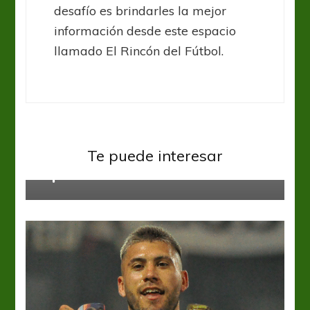
desafío es brindarles la mejor
información desde este espacio
llamado El Rincón del Fútbol.
Gimnasia y Esgrima LP
Rosario Central
El Canalla ganó y está en zona de
Te puede interesar
copas