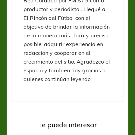
Red Córdoba por FM 87.9 como
productor y periodista . Llegué a
El Rincón del Fútbol con el
objetivo de brindar la información
de la manera más clara y precisa
posible, adquirir experiencia en
redacción y cooperar en el
crecimiento del sitio. Agradezco el
espacio y también doy gracias a
quienes continúan leyendo.
Sin categoría
Temperley enfrenta a Godoy Cruz
Te puede interesar
en busca de romper la racha