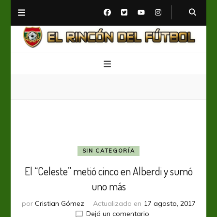
El Rincón del Fútbol
Diario digital de Fútbol
SIN CATEGORÍA
El “Celeste” metió cinco en Alberdi y sumó
uno más
por
Cristian Gómez
Actualizado en
17 agosto, 2017
en
Dejá un comentario