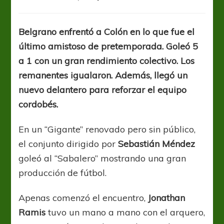
El
“Celeste”
metió
Belgrano enfrentó a Colón en lo que fue el
cinco
último amistoso de pretemporada. Goleó 5
en
Alberdi
a 1 con un gran rendimiento colectivo. Los
y
remanentes igualaron. Además, llegó un
sumó
nuevo delantero para reforzar el equipo
uno
más
cordobés.
En un “Gigante” renovado pero sin público,
el conjunto dirigido por
Sebastián Méndez
goleó al “Sabalero” mostrando una gran
producción de fútbol.
Apenas comenzó el encuentro,
Jonathan
Ramis
tuvo un mano a mano con el arquero,