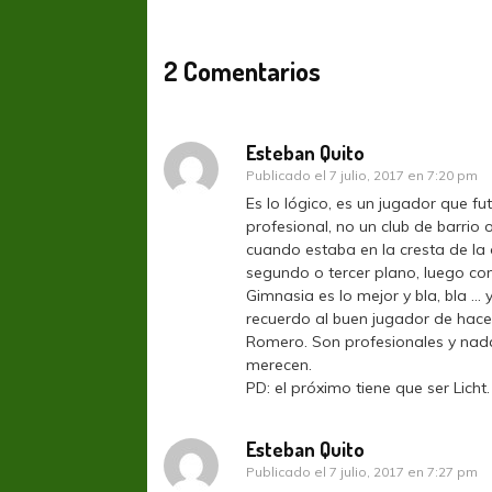
2 Comentarios
Esteban Quito
Publicado el
7 julio, 2017 en 7:20 pm
Es lo lógico, es un jugador que f
profesional, no un club de barrio 
cuando estaba en la cresta de la 
segundo o tercer plano, luego c
Gimnasia es lo mejor y bla, bla …
recuerdo al buen jugador de hace
Romero. Son profesionales y nad
merecen.
PD: el próximo tiene que ser Licht.
FÚTBOL FEMENINO
FÚTBOL 
REGIONAL AMATEUR
LIGA DE 
Esteban Quito
Verónica jugará ante Estrella del Sur en el
Las campeonas feste
Publicado el
7 julio, 2017 en 7:27 pm
Federal