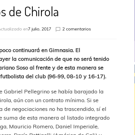
ós de Chirola
en
ctualizado en
7 julio, 2017
2 comentarios
El
adiós
de
oco continuará en Gimnasia. El
Chirola
ayer la comunicación de que no será tenido
riano Soso al frente y de esta manera se
 futbolista del club (96-99, 08-10 y 16-17).
e Gabriel Pellegrino se había barajado la
rola, aún con un contrato mínimo. Si se
 de negociaciones no ha trascendido, sí el
se suma de esta manera al listado integrado
ga, Mauricio Romero, Daniel Imperiale,