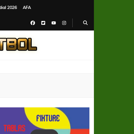
ial 2026
AFA