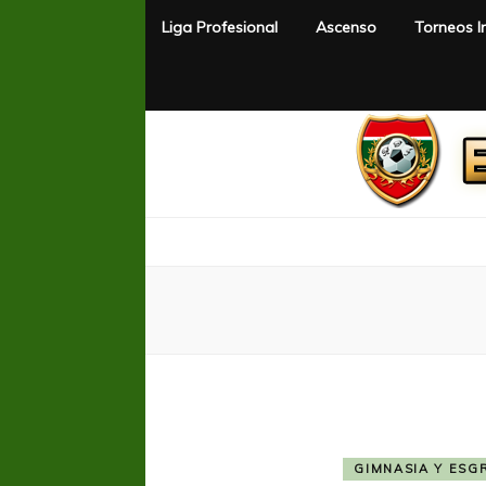
Liga Profesional
Ascenso
Torneos I
El Rincón del Fútbol
Diario digital de Fútbol
GIMNASIA Y ESG