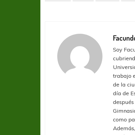
Facund
Soy Facu
cubriend
Universi
trabajo 
de la ci
día de E
después 
Gimnasia
como par
Además, 