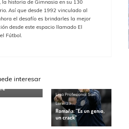
 la historia de Gimnasia en su 130
rio. Así que desde 1992 vinculado al
ahora el desafío es brindarles la mejor
ión desde este espacio llamado El
el Fútbol.
ICANA
LANÚS
UEFA CHAMPIONS LEAGUE
fendido
PSG celebró el bicampeonato
uniors
Liga
ional
uede interesar
veo campeón
re”
Liga Profesional
San
Lorenzo
Romaña: “Es un genio,
un crack”