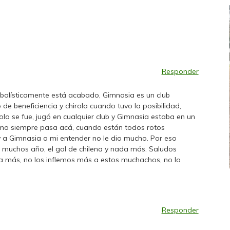
Responder
utbolísticamente está acabado, Gimnasia es un club
o de beneficiencia y chirola cuando tuvo la posibilidad,
ola se fue, jugó en cualquier club y Gimnasia estaba en un
omo siempre pasa acá, cuando están todos rotos
 y a Gimnasia a mi entender no le dio mucho. Por eso
 muchos año, el gol de chilena y nada más. Saludos
a más, no los inflemos más a estos muchachos, no lo
FEMENINO
FÚTBOL FEMENINO
LA COSTA
OTRAS LIGAS FEM
Responder
jaron ante su gente
Tiro se quedó con la primera semifinal