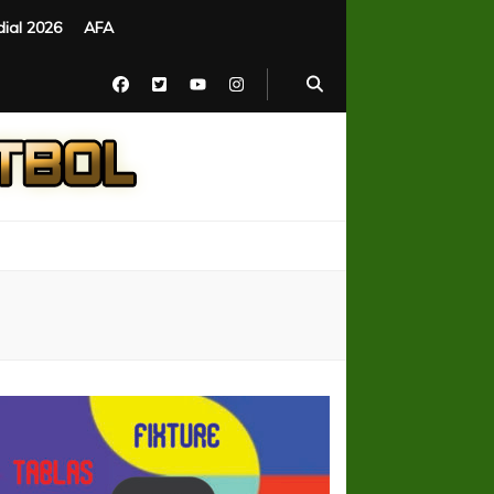
ial 2026
AFA