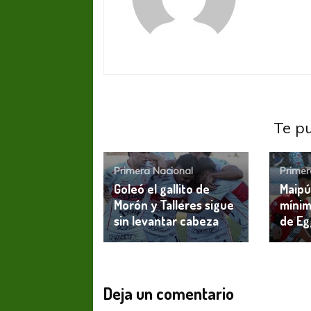
Te p
Primera Nacional
Primer
Goleó el gallito de
Maipú
Morón y Talleres sigue
mínim
sin levantar cabeza
de Eg
Deja un comentario