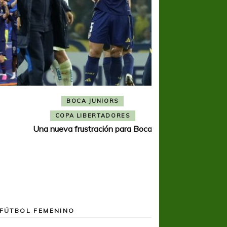
BOCA JUNIORS
COPA SUDAMER
Noche inolvida
COPA LIBERTADORES
Una nueva frustración para Boca
FÚTBOL FEMENINO