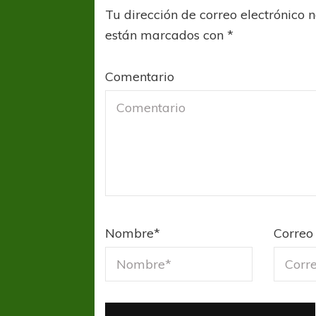
Tu dirección de correo electrónico 
están marcados con
*
Comentario
COPA SUDAMER
Sur De
COPA SUDAMERICANA
TIGRE
A pesar de la derrota Tigre avanzó a
Nombre
*
Correo 
Octavos de Final