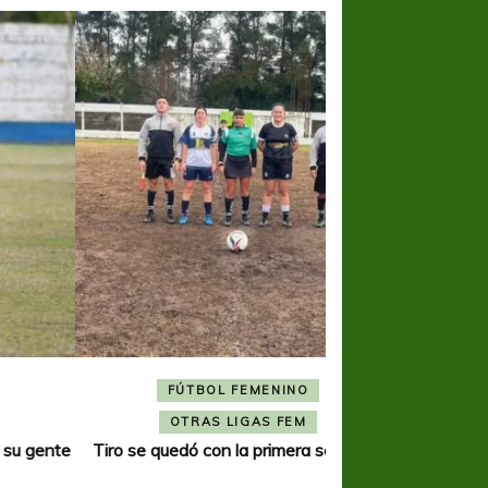
FÚTBOL FEMENINO
FÚTBOL 
OTRAS LIGAS FEM
OTRAS L
Tiro se quedó con la primera semifinal
Tiro Federal sacó el 
del Torne