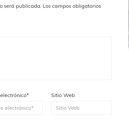
no será publicada.
Los campos obligatorios
ICANA
LANÚS
UEFA CHAMPIONS LEAGUE
fendido
PSG celebró el bicampeonato
electrónico
*
Sitio Web