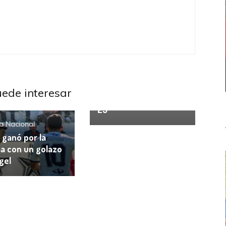
Primera Nacional
Ferro y Gimnasia (Mza)
se cruzan en el
uede interesar
arranque de la fecha
23
a Nacional
 ganó por la
a con un golazo
gel