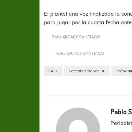
El plantel una vez finalizado la con
para jugar por la cuarta fecha ant
Foto: @CACCSANTIAGO
Foto: @CACCSANTIAGO
CACC
Central Córdoba SDE
Ferroviar
Pablo 
Periodis