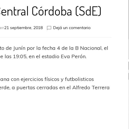
entral Córdoba (SdE)
en
 en
21 septiembre, 2018
Dejá un comentario
Novedades
en
Central
o de Junín por la fecha 4 de la B Nacional, el
Córdoba
 las 19:05, en el estadio Eva Perón.
(SdE)
na con ejercicios físicos y futbolisticos
rde, a puertas cerradas en el Alfredo Terrera