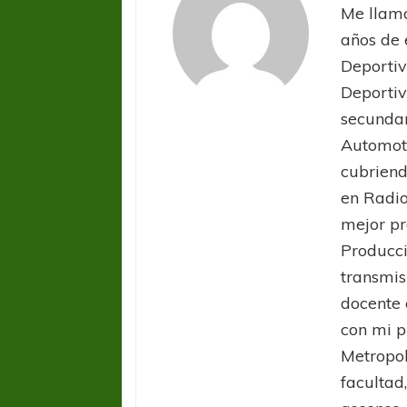
Me llamo
años de 
Deportiv
Deportiv
secundar
Automoto
cubriend
COPA SUDAMER
en Radio
Sur De
mejor pr
Producci
COPA SUDAMERICANA
TIGRE
transmis
A pesar de la derrota Tigre avanzó a
Octavos de Final
docente 
con mi 
Metropol
facultad