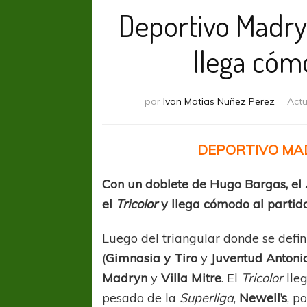
Deportivo Madryn
llega cóm
por
Ivan Matias Nuñez Perez
Actu
DEPORTIVO MAD
Con un doblete de Hugo Bargas, el
el
Tricolor
y llega cómodo al partido
Luego del triangular donde se defin
(
Gimnasia y Tiro
y
Juventud Antoni
Madryn
y
Villa Mitre
. El
Tricolor
lle
pesado de la
Superliga
,
Newell’s
, p