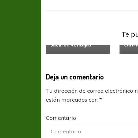
Federal A
Federa
Gimnasia y
Te p
Agropecuario no se
Pulie
sacaron ventajas
cara 
Deja un comentario
Tu dirección de correo electrónico 
están marcados con
*
Comentario