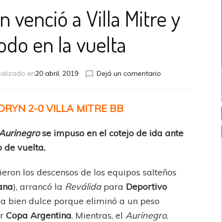
 venció a Villa Mitre y
odo en la vuelta
en
alizado en
20 abril, 2019
Dejá un comentario
Deportivo
Madryn
venció
RYN 2-0 VILLA MITRE BB
a
Villa
Aurinegro
se impuso en el cotejo de ida ante
Mitre
y
 de vuelta.
llega
cómodo
ieron los descensos de los equipos salteños
en
ana
), arrancó la
Reválida
para
Deportivo
la
vuelta
ga bien dulce porque eliminó a un peso
or
Copa Argentina
. Mientras, el
Aurinegro
,