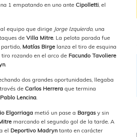
 zona 1 empatando en uno ante
Cipolletti
, el
 al equipo que dirige
Jorge Izquierdo
, una
 ataques de
Villa Mitre
. La pelota parada fue
 partido,
Matías Birge
lanza el tiro de esquina
 tiro rozando en el arco de
Facundo Tavoliere
yn
.
chando dos grandes oportunidades, llegaba
a través de
Carlos Herrera
que termina
e
Pablo Lencina
.
io Elgorriaga
metió un pase a
Bargas
y sin
Mitre
marcando el segundo gol de la tarde. A
ra el
Deportivo Madryn
tanto en carácter