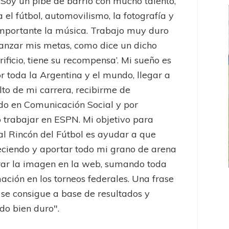
 Soy un pibe de barrio con mucho talento,
 el fútbol, automovilismo, la fotografía y
mportante la música. Trabajo muy duro
anzar mis metas, como dice un dicho
rificio, tiene su recompensa’. Mi sueño es
or toda la Argentina y el mundo, llegar a
lto de mi carrera, recibirme de
do en Comunicación Social y por
 trabajar en ESPN. Mi objetivo para
al Rincón del Fútbol es ayudar a que
eciendo y aportar todo mi grano de arena
ar la imagen en la web, sumando toda
mación en los torneos federales. Una frase
FEMENINO
FÚTBOL FEMENINO
o se consigue a base de resultados y
 AMATEUR
LIGA DE LA COSTA
do bien duro".
Estrella del Sur en el
Las campeonas festejaron ante su gente
eral