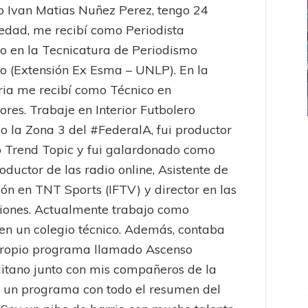
 Ivan Matias Nuñez Perez, tengo 24
edad, me recibí como Periodista
o en la Tecnicatura de Periodismo
o (Extensión Ex Esma – UNLP). En la
ia me recibí como Técnico en
res. Trabaje en Interior Futbolero
o la Zona 3 del #FederalA, fui productor
ICANA
LANÚS
UEFA CHAMPIONS LEAGUE
 Trend Topic y fui galardonado como
fendido
PSG celebró el bicampeonato
oductor de las radio online, Asistente de
ón en TNT Sports (IFTV) y director en las
iones. Actualmente trabajo como
en un colegio técnico. Además, contaba
propio programa llamado Ascenso
itano junto con mis compañeros de la
, un programa con todo el resumen del