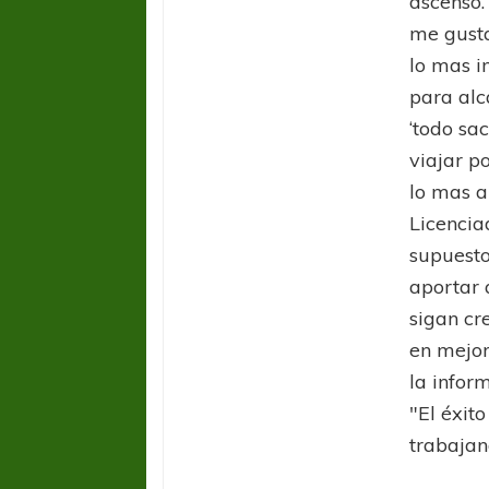
ascenso.
me gusta
lo mas i
para alc
‘todo sac
viajar p
lo mas a
Licencia
supuesto
aportar 
sigan cr
en mejor
la infor
FÚTBOL FEMENINO
FÚTBOL 
"El éxit
REGIONAL AMATEUR
REGIONAL
trabajan
Ajustada caída de Verónica en Alejandro
Verónica jugará ante 
Korn
Fed