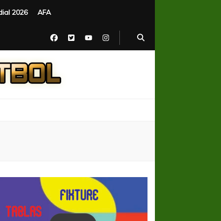
ial 2026
AFA