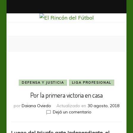
El Rincón del Fútbol
Diario digital de Fútbol
DEFENSA Y JUSTICIA
LIGA PROFESIONAL
Por la primera victoria en casa
por
Daiana Oviedo
Actualizado en
30 agosto, 2018
en
Dejá un comentario
Por
la
primera
Luego del triunfo ante Independiente, el