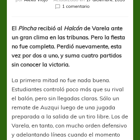
en
1 comentario
Defensa
derrotó
a
El
Pincha
recibió al
Halcón
de Varela ante
Estudiantes
un gran clima en las tribunas. Pero la fiesta
y
se
no fue completa. Perdió nuevamente, esta
aleja
vez por dos a uno, y suma cuatro partidos
de
sin conocer la victoria.
la
zona
baja
La primera mitad no fue nada buena.
Estudiantes controló poco más que su rival
el balón, pero sin llegadas claras. Sólo un
remate de Auzqui luego de una jugada
preparada a la salida de un tiro libre. Los de
Varela, en tanto, con mucho orden defensivo
y adelantando líneas cuando el momento