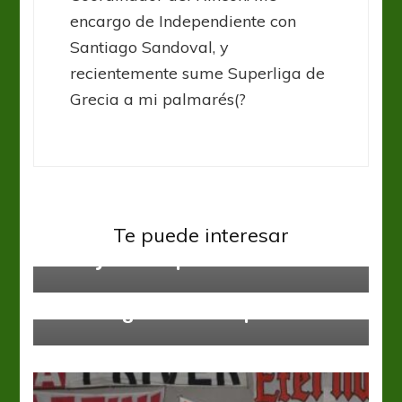
encargo de Independiente con
Santiago Sandoval, y
recientemente sume Superliga de
Grecia a mi palmarés(?
Boca Juniors
Liga Profesional
Te puede interesar
“Estoy donde quiero”
Banfield
Liga Profesional
El domingo, cueste lo que cueste