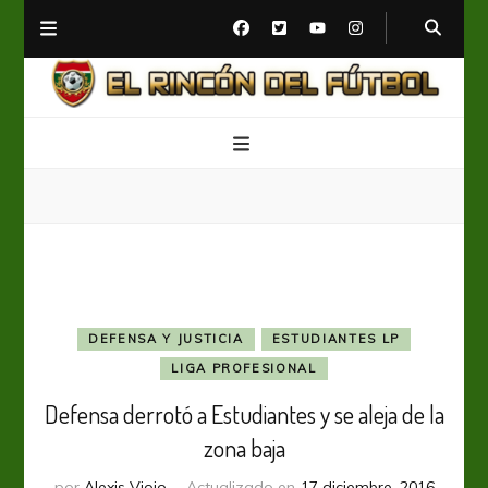
El Rincón del Fútbol
Diario digital de Fútbol
DEFENSA Y JUSTICIA
ESTUDIANTES LP
LIGA PROFESIONAL
Defensa derrotó a Estudiantes y se aleja de la
zona baja
por
Alexis Viojo
Actualizado en
17 diciembre, 2016