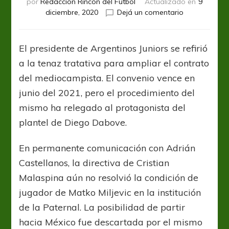
por
Redacción Rincón del Fútbol
Actualizado en
9
en
diciembre, 2020
Dejá un comentario
Cristian
Malaspina,
sobre
El presidente de Argentinos Juniors se refirió
Matko
a la tenaz tratativa para ampliar el contrato
Miljevic:
“Es
del mediocampista. El convenio vence en
una
junio del 2021, pero el procedimiento del
situación
mismo ha relegado al protagonista del
que
me
plantel de Diego Dabove.
tiene
completamen
En permanente comunicación con Adrián
preocupado
Castellanos, la directiva de Cristian
y
decepcionad
Malaspina aún no resolvió la condición de
jugador de Matko Miljevic en la institución
de la Paternal. La posibilidad de partir
hacia México fue descartada por el mismo