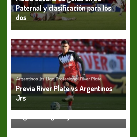
Paternal y clasificación para los
dos
Argentinos Jrs
Liga Profesional
River Plate
Previa River Plate vs Argentinos
Jrs
Argentinos Jrs
Huracán
Argentinos ganó y se ilusiona