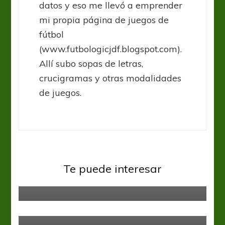
datos y eso me llevó a emprender
mi propia página de juegos de
fútbol
(www.futbologicjdf.blogspot.com).
Allí subo sopas de letras,
crucigramas y otras modalidades
de juegos.
Godoy Cruz
Liga Profesional
Los once de Larriera para el
Te puede interesar
encuentro con Boca
Lanús
Liga Profesional
Tigre – Lanús y un empate que no
les sirve