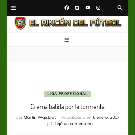
El Rincón del Fútbol
Diario digital de Fútbol
LIGA PROFESIONAL
Crema batida por la tormenta
por
Martín Wajsbrut
Actualizado en
6 enero, 2017
en
Dejá un comentario
Crema