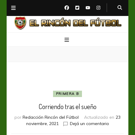
El Rincón del Fútbol
Diario digital de Fútbol
PRIMERA B
Corriendo tras el sueño
por
Redacción Rincón del Fútbol
Actualizado en
23
en
noviembre, 2021
Dejá un comentario
Corriendo