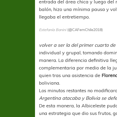
entrada del área chica y luego del 
balón, hizo una mínima pausa y volv
llegaba el entretiempo.
Estefanía Banini
(@CAFemChile2018)
volver a ser la del primer cuarto de
individual y grupal, tomando domini
manera. La diferencia definitiva ll
complementaria por medio de la j
quien tras una asistencia de
Floren
boliviana.
Los minutos restantes no modificaro
Argentina atacaba y Bolivia se defe
De esta manera, la Albiceleste pudo
una estrategia que dio sus frutos, g