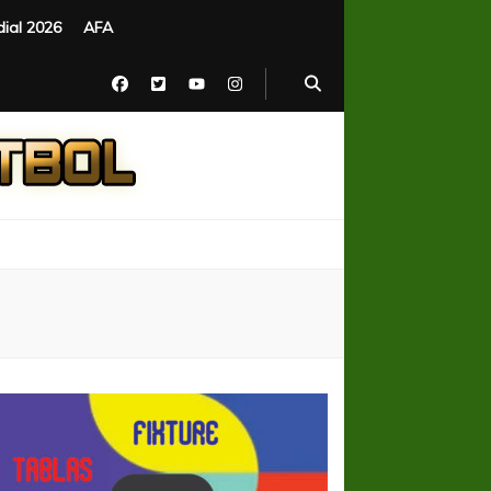
ial 2026
AFA