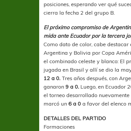
posiciones, esperando ver qué suce
cierra la fecha 2 del grupo B.
El próximo compromiso de Argentina 
mida ante Ecuador por la tercera j
Como dato de color, cabe destacar q
Argentina y Bolivia por Copa Améri
COPA SUDAMER
el combinado celeste y blanco: El p
Sur De
jugada en Brasil y allí se dio la m
12 a 0.
Tres años después, con Arge
COPA SUDAMERICANA
TIGRE
ganaron
9 a 0.
Luego, en Ecuador 20
A pesar de la derrota Tigre avanzó a
el torneo desarrollado nuevamente e
Octavos de Final
marcó un
6 a 0
a favor del elenco m
DETALLES DEL PARTIDO
Formaciones