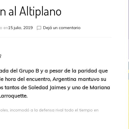
 al Altiplano
en
o en
15 julio, 2019
Dejá un comentario
Sacudón
al
Altiplano
8
nada del Grupo B y a pesar de la paridad que
 de hora del encuentro, Argentina mantuvo su
 dos tantos de Soledad Jaimes y uno de Mariana
Larroquette.
oles, incomodó a la defensa rival todo el tiempo en