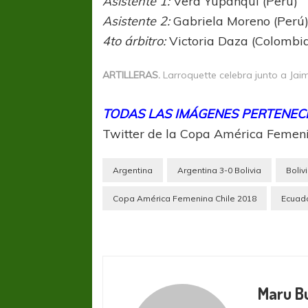
Asistente 1:
Vera Yupanqui (Perú)
Asistente 2:
Gabriela Moreno (Perú
4to árbitro:
Victoria Daza (Colombi
ARTILLERAS.
Larroquette celebra junto a Jaim
TODAS LAS IMÁGENES PERTENECE
Twitter de la Copa América Femeni
Argentina
Argentina 3-0 Bolivia
Boliv
Copa América Femenina Chile 2018
Ecuad
Maru B