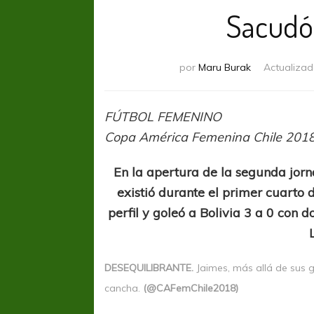
Sacudón
por
Maru Burak
Actualizad
FÚTBOL FEMENINO
Copa América Femenina Chile 201
En la apertura de la segunda jor
existió durante el primer cuarto
perfil y goleó a Bolivia 3 a 0 con
DESEQUILIBRANTE.
Jaimes, más allá de sus g
cancha.
(@CAFemChile2018)