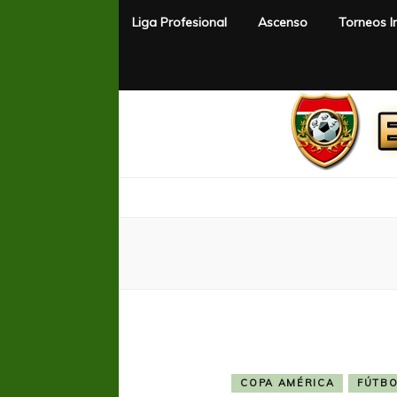
Liga Profesional
Ascenso
Torneos I
El Rincón del Fútbol
Diario digital de Fútbol
COPA AMÉRICA
FÚTBO