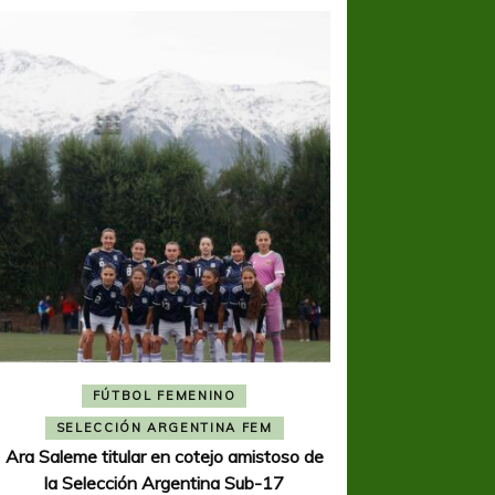
FÚTBOL FEMENINO
FÚTBOL 
SELECCIÓN ARGENTINA FEM
REGIONA
Ara Saleme titular en cotejo amistoso de
Ajustada caída de V
la Selección Argentina Sub-17
K