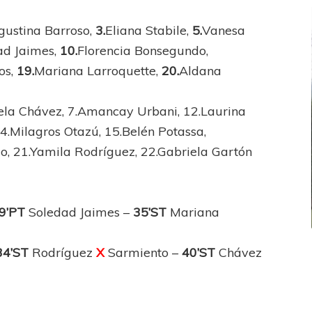
gustina Barroso,
3.
Eliana Stabile,
5.
Vanesa
ad Jaimes,
10.
Florencia Bonsegundo,
os,
19.
Mariana Larroquette,
20.
Aldana
ela Chávez, 7.Amancay Urbani, 12.Laurina
14.Milagros Otazú, 15.Belén Potassa,
o, 21.Yamila Rodríguez, 22.Gabriela Gartón
9’PT
Soledad Jaimes –
35’ST
Mariana
34’ST
Rodríguez
X
Sarmiento –
40’ST
Chávez
FEMENINO
FÚTBOL FEMENINO
LA COSTA
OTRAS LIGAS FEM
jaron ante su gente
Tiro se quedó con la primera semifinal
z