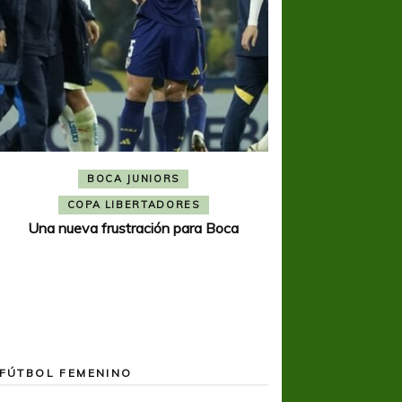
BOCA JUNIORS
COPA SUDAMER
Noche inolvida
COPA LIBERTADORES
Una nueva frustración para Boca
FÚTBOL FEMENINO