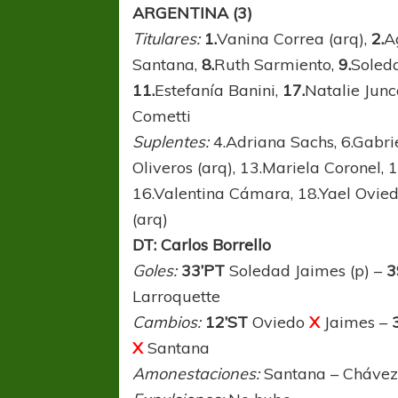
ARGENTINA
(3)
Titulares:
1.
Vanina Correa (arq),
2.
A
Santana,
8.
Ruth Sarmiento,
9.
Soled
11.
Estefanía Banini,
17.
Natalie Junc
Cometti
Suplentes:
4.Adriana Sachs, 6.Gabri
Oliveros (arq), 13.Mariela Coronel, 
16.Valentina Cámara, 18.Yael Ovied
(arq)
DT: Carlos Borrello
Goles:
33’PT
Soledad Jaimes (p) –
3
Larroquette
Cambios:
12’ST
Oviedo
X
Jaimes –
FÚTBOL FEMENINO
FÚTBOL 
X
Santana
REGIONAL AMATEUR
LIGA DE 
Verónica jugará ante Estrella del Sur en el
Las campeonas feste
Amonestaciones:
Santana – Cháve
Federal