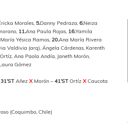
Éricka Morales,
5.
Danny Pedraza,
6.
Neiza
morano,
11.
Ana Paula Rojas,
16.
Yamila
.María Yésica Ramos,
20.
Ana María Rivera
via Valdivia (arq), Ángela Cárdenas, Karenth
Ortíz, Ana Paola Andía, Janeth Morón,
a Laura Gómez
–
31’ST
Añez
X
Morón –
41’ST
Ortíz
X
Caucota
oso (Coquimbo, Chile)