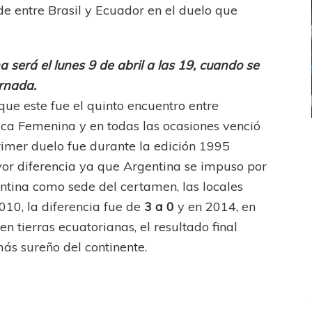
de entre Brasil y Ecuador en el duelo que
será el lunes 9 de abril a las 19, cuando se
ornada.
ue este fue el quinto encuentro entre
ca Femenina y en todas las ocasiones venció
ICANA
LANÚS
UEFA CHAMPIONS LEAGUE
rimer duelo fue durante la edición 1995
fendido
PSG celebró el bicampeonato
ayor diferencia ya que Argentina se impuso por
ntina como sede del certamen, las locales
10, la diferencia fue de
3 a 0
y en 2014, en
n tierras ecuatorianas, el resultado final
ás sureño del continente.