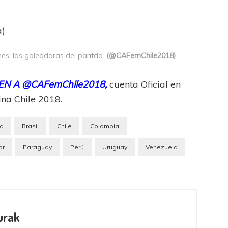
)
a)
es; las goleadoras del paritdo.
(@CAFemChile2018)
N A @CAFemChile2018,
cuenta Oficial en
na Chile 2018.
ia
Brasil
Chile
Colombia
or
Paraguay
Perú
Uruguay
Venezuela
urak