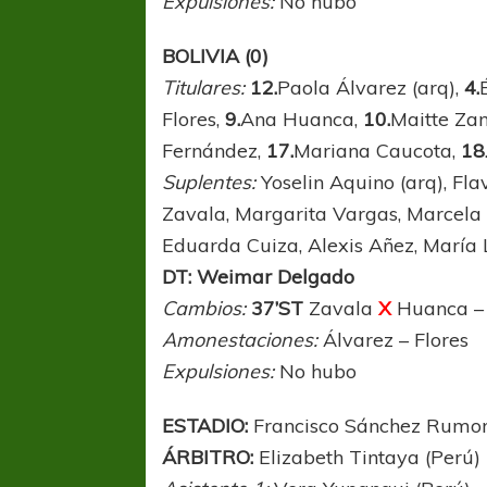
Expulsiones:
No hubo
BOLIVIA (0)
Titulares:
12.
Paola Álvarez (arq),
4.
Flores,
9.
Ana Huanca,
10.
Maitte Za
Fernández,
17.
Mariana Caucota,
18
Suplentes:
Yoselin Aquino (arq), Fla
Zavala, Margarita Vargas, Marcela 
Eduarda Cuiza, Alexis Añez, Marí
DT: Weimar Delgado
Cambios:
37’ST
Zavala
X
Huanca 
Amonestaciones:
Álvarez – Flores
Expulsiones:
No hubo
ESTADIO:
Francisco Sánchez Rumor
ÁRBITRO:
Elizabeth Tintaya (Perú)