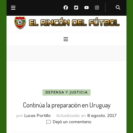
El Rincón del Fútbol
Diario digital de Fútbol
DEFENSA Y JUSTICIA
Continúa la preparación en Uruguay
por
Lucas Portillo
Actualizado en
8 agosto, 2017
en
Dejá un comentario
Continúa