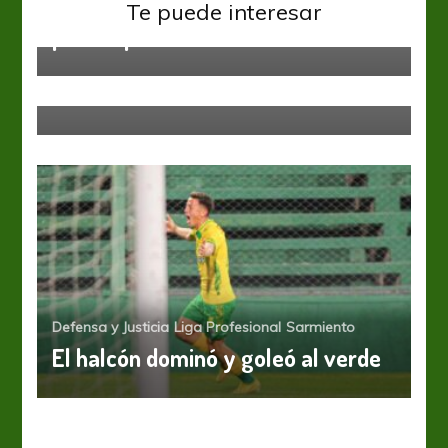
Defensa y Justicia arrancó la
Te puede interesar
pretemporada con dos refuerzos
Defensa y Justicia
Liga Profesional
El Halcón venció al Bohemio en un
amistoso
Defensa y Justicia
Liga Profesional
Sarmiento
El halcón dominó y goleó al verde