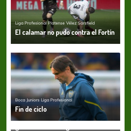
Liga Profesional
Platense
Vélez Sarsfield
El calamar no pudo contra el Fortín
Boca Juniors
Liga Profesional
Fin de ciclo
Central Córdoba
Liga Profesional
Unión
Central Córdoba se despidió de su
gente con una alegría