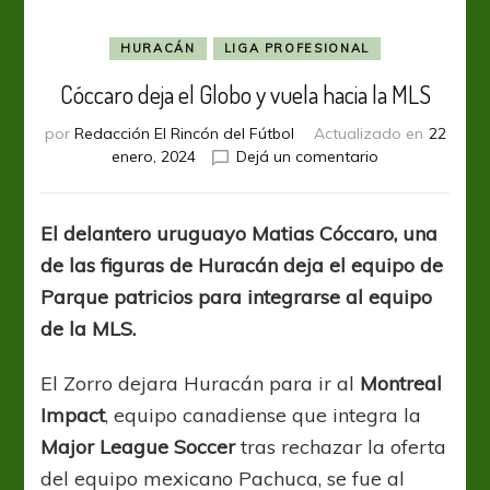
HURACÁN
LIGA PROFESIONAL
Cóccaro deja el Globo y vuela hacia la MLS
por
Redacción El Rincón del Fútbol
Actualizado en
22
en
enero, 2024
Dejá un comentario
Cóccaro
deja
el
El delantero uruguayo Matias Cóccaro, una
Globo
de las figuras de Huracán deja el equipo de
y
vuela
Parque patricios para integrarse al equipo
hacia
de la MLS.
la
MLS
El Zorro dejara Huracán para ir al
Montreal
Impact
, equipo canadiense que integra la
Major League Soccer
tras rechazar la oferta
del equipo mexicano Pachuca, se fue al