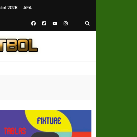
ial 2026
AFA