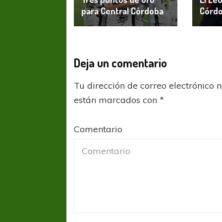
para Central Córdoba
Córdo
Deja un comentario
Tu dirección de correo electrónico 
están marcados con
*
Comentario
FÚTBOL FEMENINO
FÚTBOL 
REGIONAL AMATEUR
REGIONAL
Ajustada caída de Verónica en Alejandro
Verónica jugará ante 
Korn
Fed