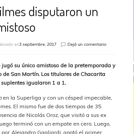
uilmes disputaron un
mistoso
en
lizado en
3 septiembre, 2017
Dejá un comentario
Chacarita
y
Quilmes
 jugó su único amistoso de la pretemporada y
disputaron
o de San Martín. Los titulares de Chacarita
un
amistoso
 suplentes igualaron 1 a 1.
o
en la Superliga y con un césped impecable,
ilmes. El mismo fue de dos tiempos de 35
sencia de Nicolás Oroz, que visitó a sus ex
juego terminó con un empate en cero. Luego,
53 por Alejandro Gagliardi, anotó el primer