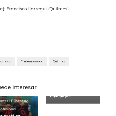
); Francisco Ilarregui (Quilmes).
)
ICANA
LANÚS
UEFA CHAMPIONS LEAGUE
fendido
PSG celebró el bicampeonato
jornada
Pretemporada
Quilmes
Boca Juniors
Liga
Profesional
“Hemos llegado a un
uede interesar
acuerdo con el
Olympique”
antes LP
Instituto
rofesional
ón rugió en