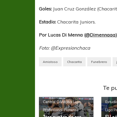
Goles:
Juan Cruz González (Chacarita
Estadio:
Chacarita Juniors.
Por Lucas Di Menna (
@Dimennaaa
Foto: @Expresionchaca
COPA SUDAMER
Sur De
Amistoso
Chacarita
Funebrero
COPA SUDAMERICANA
TIGRE
A pesar de la derrota Tigre avanzó a
Octavos de Final
Te p
Central Córdoba
Liga
Estudi
Profesional
Platense
Liga P
Tres puntos de oro
El Le