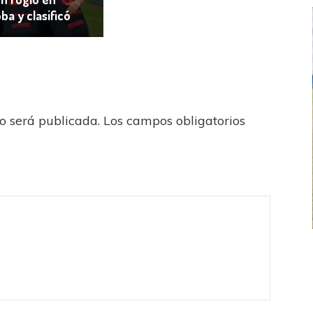
ba y clasificó
no será publicada.
Los campos obligatorios
FEMENINO
FÚTBOL FEMENINO
 AMATEUR
LIGA DE LA COSTA
Estrella del Sur en el
Las campeonas festejaron ante su gente
eral