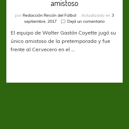
amistoso
por
Redacción Rincón del Fútbol
Actualizado en
3
en
septiembre, 2017
Dejá un comentario
Chacarita
El equipo de Walter Gastón Coyette jugó su
y
Quilmes
único amistoso de la pretemporada y fue
disputaron
frente al Cervecero en el …
un
amistoso