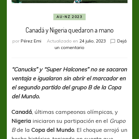
AU-NZ 2023
Canadá y Nigeria quedaron a mano
por
Pérez Emi
Actualizado en
24 julio, 2023
Dejá
en
un comentario
Canadá
y
Nigeria
“Canucks” y “Super Halcones” no se sacaron
quedaron
ventaja e igualaron sin abrir el marcador en
a
mano
el segundo partido del grupo B de la Copa
del Mundo.
Canadá
, últimas campeonas olímpicas, y
Nigeria
iniciaron su partipación en el
Grupo
B
de la
Copa del Mundo
. El choque arrojó un
hecho histórico, teniendo en cuenta que