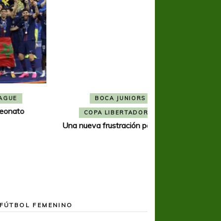
BOCA JUNIORS
COPA SUDAMER
Noche inolvida
COPA LIBERTADORES
Una nueva frustración para Boca
FÚTBOL FEMENINO