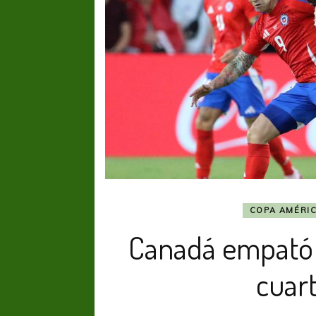
COPA AMÉRI
Canadá empató c
cuart