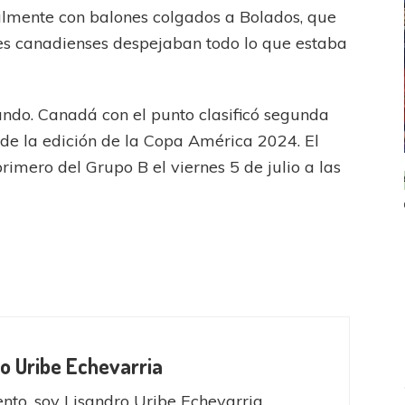
almente con balones colgados a Bolados, que
ales canadienses despejaban todo lo que estaba
lando. Canadá con el punto clasificó segunda
 de la edición de la Copa América 2024. El
rimero del Grupo B el viernes 5 de julio a las
ICANA
LANÚS
UEFA CHAMPIONS LEAGUE
fendido
PSG celebró el bicampeonato
o Uribe Echevarria
nto, soy Lisandro Uribe Echevarria.