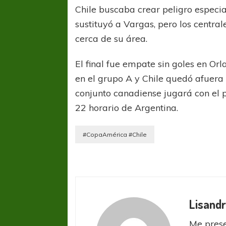
Chile buscaba crear peligro especi
sustituyó a Vargas, pero los centr
cerca de su área.
El final fue empate sin goles en Or
en el grupo A y Chile quedó afuera
conjunto canadiense jugará con el p
COPA SUDAMER
22 horario de Argentina.
Sur De
#CopaAmérica #Chile
COPA SUDAMERICANA
TIGRE
A pesar de la derrota Tigre avanzó a
Octavos de Final
Lisandr
Me prese