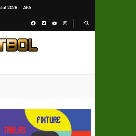
ial 2026
AFA