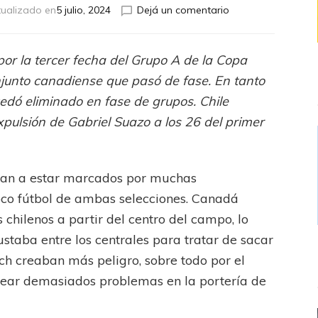
en
ualizado en
5 julio, 2024
Dejá un comentario
Canadá
empató
con
por la tercer fecha del Grupo A de la Copa
Chile
njunto canadiense que pasó de fase. En tanto
y
clasificó
edó eliminado en fase de grupos.
Chile
a
xpulsión de Gabriel Suazo a los 26 del primer
cuartos
de
final
iban a estar marcados por muchas
oco fútbol de ambas selecciones. Canadá
 chilenos a partir del centro del campo, lo
staba entre los centrales para tratar de sacar
sch creaban más peligro, sobre todo por el
rear demasiados problemas en la portería de