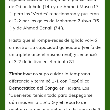
de Odion Ighalo (14´) y de Ahmed Musa (17
´), pero los “Verdes” reaccionaron y pusieron
el 2-2 por los goles de Mohamed Zubya (35
´) y de Ahmad Benali (74´).
Hasta que el rompe-redes de Ighalo volvió
a mostrar su capacidad goleadora (venía de
un triplete ante el mismo rival) y sentenció
el 3-2 definitivo en el minuto 81.
Zimbabwe
no supo cuidar la temprana
diferencia y terminó 1-1 con República
Democrática del Congo
, en Harare. Los
“Guerreros” tenían todo para despegarse
aún más en la
Zona G
y el reparto de
puntos solamente mantuvo la distancia de 3