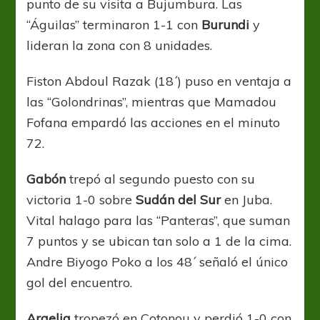
punto de su visita a Bujumbura. Las
“Águilas” terminaron 1-1 con
Burundi
y
lideran la zona con 8 unidades.
Fiston Abdoul Razak (18´) puso en ventaja a
las “Golondrinas”, mientras que Mamadou
Fofana empardó las acciones en el minuto
72.
Gabón
trepó al segundo puesto con su
victoria 1-0 sobre
Sudán del Sur
en Juba.
Vital halago para las “Panteras”, que suman
7 puntos y se ubican tan solo a 1 de la cima.
Andre Biyogo Poko a los 48´ señaló el único
gol del encuentro.
Argelia
tropezó en Cotonou y perdió 1-0 con