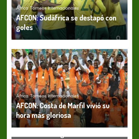
África
Torneos Internacionales
AFCON: Sudáfrica se destapó con
goles
África
Torneos Internacionales
AFCON: Costa de Marfil vivió su
hora más gloriosa
África
África Mía: “Lágrimas del Sol”