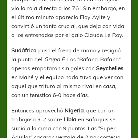
vio la roja directa a los 76´. Sin embargo, en
el último minuto apareció Floy Ayite y
convirtió un tanto crucial, que deja con vida
a los entrenados por el galo Claude Le Roy.
Sudáfrica
puso el freno de mano y resignó
la punta del
Grupo E
. Los “Bafana-Bafana”
apenas empataron sin goles con
Seychelles
en Mahé y el equipo nada tuvo que ver con
aquel que trituró al mismo rival en casa,
con un tenístico 6-0 hace días.
Entonces aprovechó
Nigeria
, que con un
trabajoso 3-2 sobre
Libia
en Safaquis se
subió a la cima con 9 puntos. Las “Super
Águilas” sacaron ventaja de 2 por cortesía