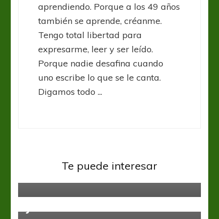
aprendiendo. Porque a los 49 años
también se aprende, créanme.
Tengo total libertad para
expresarme, leer y ser leído.
Porque nadie desafina cuando
uno escribe lo que se le canta.
Digamos todo ...
Alemania Bundesliga
Ligas del mundo
Te puede interesar
Inalcanzable
Alemania Bundesliga
Bundesliga: Haaland rompe redes
y records
Alemania Bundesliga