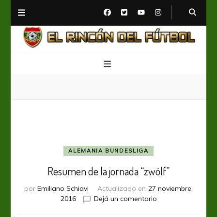
El Rincón del Fútbol
Diario digital de Fútbol
ALEMANIA BUNDESLIGA
Resumen de la jornada “zwölf”
por
Emiliano Schiavi
Actualizado en
27 noviembre,
en
2016
Dejá un comentario
Resumen