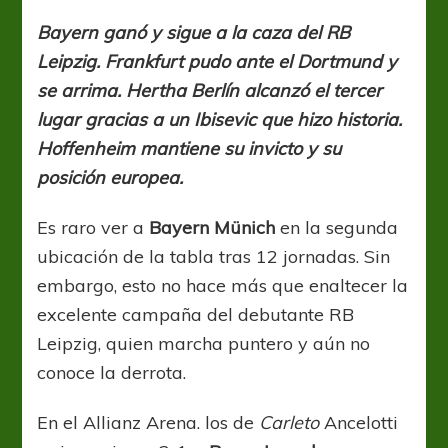
de
la
Bayern ganó y sigue a la caza del RB
jornada
Leipzig. Frankfurt pudo ante el Dortmund y
“zwölf”
se arrima. Hertha Berlín alcanzó el tercer
lugar gracias a un Ibisevic que hizo historia.
Hoffenheim mantiene su invicto y su
posición europea.
Es raro ver a
Bayern Münich
en la segunda
ubicación de la tabla tras 12 jornadas. Sin
embargo, esto no hace más que enaltecer la
excelente campaña del debutante RB
Leipzig, quien marcha puntero y aún no
conoce la derrota.
En el Allianz Arena. los de
Carleto
Ancelotti