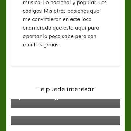
musica. Lo nacional y popular. Los
codigos. Mis otros pasiones que
me convirtieron en este loco
enamorado que esta aqui para
aportar lo poco sabe pero con
muchas ganas.
Boca Juniors
Copa Libertadores
River Plate
Te puede interesar
Operativo Vergüenza
Copa Argentina
River Plate
Buen inicio
River Plate
Sorpresa y media