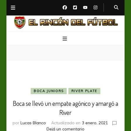
El Rincón del Fútbol
Diario digital de Fútbol
BOCA JUNIORS
RIVER PLATE
Boca se llevó un empate agónico y amargó a
River
por
Lucas Blanco
Actualizado en
3 enero, 2021
en
Dejá un comentario