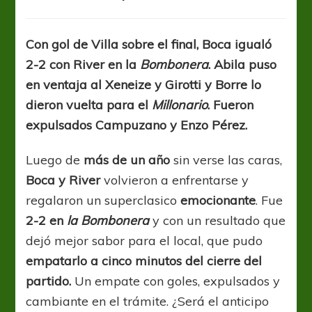
Boca
se
llevó
Con gol de Villa sobre el final, Boca igualó
un
2-2 con River en la
Bombonera
. Abila puso
empate
agónico
en ventaja al Xeneize y Girotti y Borre lo
y
dieron vuelta para el
Millonario
. Fueron
amargó
expulsados Campuzano y Enzo Pérez.
a
River
Luego de
más de un año
sin verse las caras,
Boca y River
volvieron a enfrentarse y
regalaron un superclasico
emocionante
. Fue
2-2 en
la Bombonera
y con un resultado que
dejó mejor sabor para el local, que pudo
empatarlo a cinco minutos del cierre del
partido.
Un empate con goles, expulsados y
cambiante en el trámite. ¿Será el anticipo