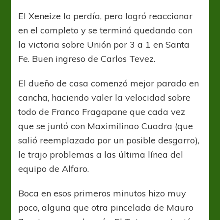
se
despertó
El Xeneize lo perdía, pero logró reaccionar
a
en el completo y se terminó quedando con
tiempo
y
la victoria sobre Unión por 3 a 1 en Santa
volvió
Fe. Buen ingreso de Carlos Tevez.
a
ganar
El dueño de casa comenzó mejor parado en
cancha, haciendo valer la velocidad sobre
todo de Franco Fragapane que cada vez
que se juntó con Maximilinao Cuadra (que
salió reemplazado por un posible desgarro),
le trajo problemas a las última línea del
equipo de Alfaro.
Boca en esos primeros minutos hizo muy
poco, alguna que otra pincelada de Mauro