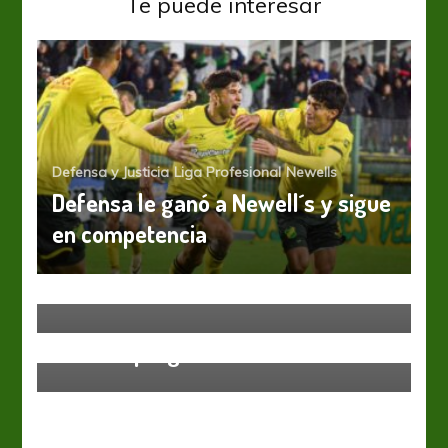
Te puede interesar
Defensa y Justicia
Liga Profesional
Newells
Defensa le ganó a Newell´s y sigue
en competencia
Boca Juniors
Liga Profesional
El campeón quiere seguir en lo
Arsenal
Lanús
Liga Profesional
Arsenal rompió el maleficio
más alto
gracias a un blooper y Lanús se
llenó de preguntas