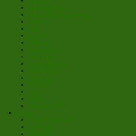
Huracán
Independiente
Independiente Rivadavia
Instituto
Lanús
Newells
Platense
Racing Club
River Plate
Rosario Central
San Lorenzo
Sarmiento
Talleres
Tigre
Unión
Vélez Sarsfield
Ascenso
Primera Nacional
Primera B
Primera C