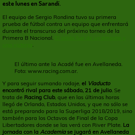
grande
este lunes en Sarandí.
y
posibilidad
El equipo de Sergio Rondina tuvo su primera
de
prueba de fútbol contra un equipo que enfrentará
viaje
durante el transcurso del próximo torneo de la
Primera B Nacional.
El saldo fue de un empate y
una victoria
.
El último ante la Acadé fue en Avellaneda.
Foto: www.racing.com.ar.
Y para seguir sumando rodaje,
el
Viaducto
encontró rival para este sábado, 21 de julio
. Se
trata de
Racing Club
, que en las últimas horas
llegó de Orlando, Estados Unidos, y que no sólo se
está preparando para la Superliga 2018/2019, sino
también para los Octavos de Final de la Copa
Libertadores donde se las verá con River Plate.
La
jornada con la
Academia
se jugará en Avellaneda