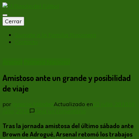
El Rincón del Fútbol
Diario digital de Fútbol
Cerrar
Sumate a la Familia Rinconera
Contacto
Arsenal
Primera Nacional
Amistoso ante un grande y posibilidad
de viaje
por
Ignacio Méndez
Actualizado en
22 julio, 2018
16
en
julio, 2018
Dejá un comentario
Amistoso
Tras la jornada amistosa del último sábado ante
ante
un
Brown de Adrogué, Arsenal retomó los trabajos