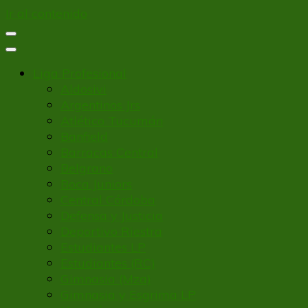
Ir al contenido
Liga Profesional
Aldosivi
Argentinos Jrs
Atlético Tucumán
Banfield
Barracas Central
Belgrano
Boca Juniors
Central Córdoba
Defensa y Justicia
Deportivo Riestra
Estudiantes LP
Estudiantes (RC)
Gimnasia (Mza)
Gimnasia y Esgrima LP