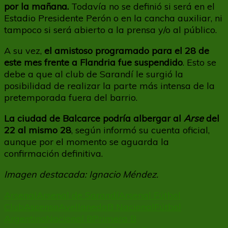
por la mañana.
Todavía no se definió si será en el
Estadio Presidente Perón o en la cancha auxiliar, ni
tampoco si será abierto a la prensa y/o al público.
A su vez,
el amistoso programado para el 28 de
este mes frente a Flandria fue suspendido
. Esto se
debe a que al club de Sarandí le surgió la
posibilidad de realizar la parte más intensa de la
pretemporada fuera del barrio.
La ciudad de Balcarce podría albergar al
Arse
del
22 al mismo 28
, según informó su cuenta oficial,
aunque por el momento se aguarda la
confirmación definitiva.
Imagen destacada: Ignacio Méndez.
Arsenal
Arsenal de Sarandí
Arsenal Fútbol
Club
Ascenso
Avellaneda
B Nacional
Fútbol
Argentino
Nacional B
Primera B