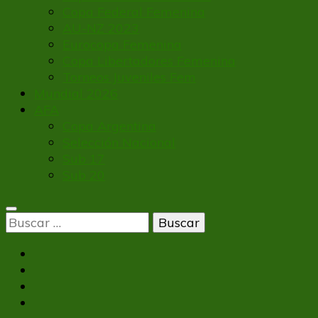
Copa Federal Femenina
AU-NZ 2023
Eurocopa Femenina
Copa Libertadores Femenina
Torneos Juveniles Fem
Mundial 2026
AFA
Copa Argentina
Selección Nacional
Sub 17
Sub 20
Buscar: