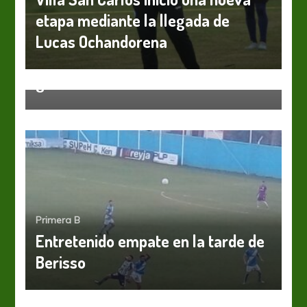
etapa mediante la llegada de
Lucas Ochandorena
Primera B
San Telmo se recuperó con dos
golazos
Primera B
Entretenido empate en la tarde de
Berisso