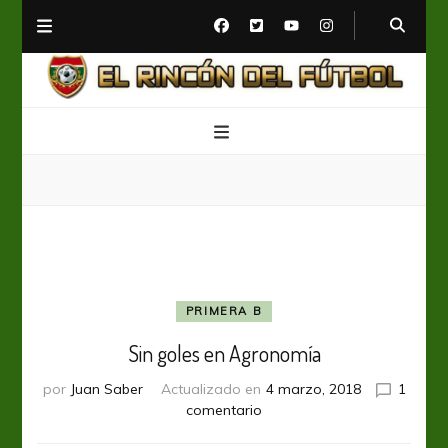
El Rincón del Fútbol
Diario digital de Fútbol
PRIMERA B
Sin goles en Agronomía
por
Juan Saber
Actualizado en
4 marzo, 2018
1
en
comentario
Sin