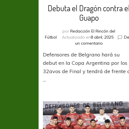
Debuta el Dragón contra e
Guapo
por
Redacción El Rincón del
Fútbol
Actualizado en
8 abril, 2025
De
en
un comentario
Debuta
Defensores de Belgrano hará su
el
Dragón
debut en la Copa Argentina por los
contra
32avos de Final y tendrá de frente 
el
…
Guapo