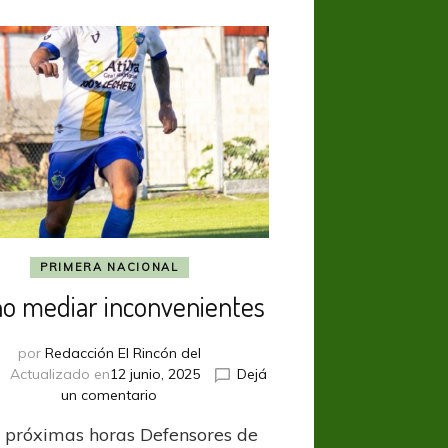
PRIMERA NACIONAL
o mediar inconvenientes
por
Redacción El Rincón del
Actualizado en
12 junio, 2025
Dejá
en
un comentario
De
s próximas horas Defensores de
no