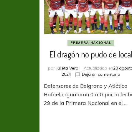
PRIMERA NACIONAL
El dragón no pudo de loca
por
Julieta Vera
Actualizado en
28 agosto
en
2024
Dejá un comentario
El
Defensores de Belgrano y Atlético
dragó
no
Rafaela igualaron 0 a 0 por la fech
pudo
29 de la Primera Nacional en el …
de
local