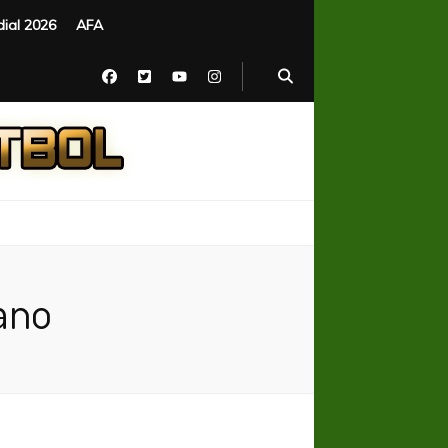
ial 2026
AFA
ano