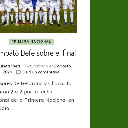
PRIMERA NACIONAL
mpató Defe sobre el final
Julieta Vera
Actualizado en
6 agosto,
en
2024
Dejá un comentario
Lo
sores de Belgrano y Chacarita
empató
Defe
aron 2 a 2 por la fecha
sobre
zonal de la Primera Nacional en
el
adio …
final