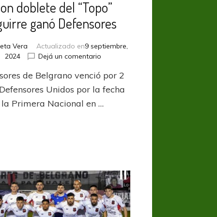
on doblete del “Topo”
guirre ganó Defensores
lieta Vera
Actualizado en
9 septiembre,
en
2024
Dejá un comentario
Con
sores de Belgrano venció por 2
doblete
del
 Defensores Unidos por la fecha
“Topo”
 la Primera Nacional en …
Aguirre
ganó
Defensores