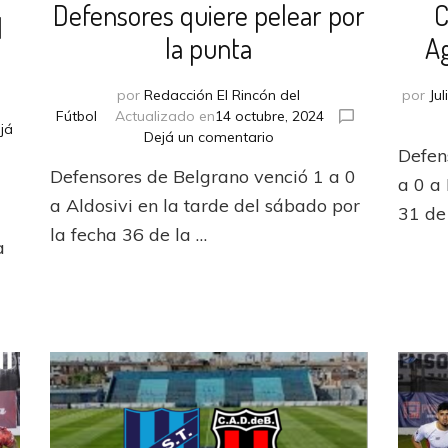
Defensores quiere pelear por
C
l
la punta
A
por
Redacción El Rincón del
por
Ju
Fútbol
Actualizado en
14 octubre, 2024
já
en
Dejá un comentario
Defen
Defensores
Defensores de Belgrano venció 1 a 0
quiere
a 0 a
pelear
a Aldosivi en la tarde del sábado por
31 de
por
la fecha 36 de la …
la
a
punta