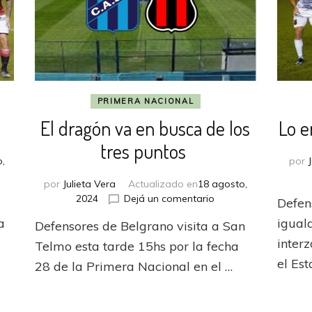
PRIMERA NACIONAL
l
El dragón va en busca de los
Lo e
tres puntos
,
por
por
Julieta Vera
Actualizado en
18 agosto,
en
2024
Dejá un comentario
Defen
n
El
a
igual
Defensores de Belgrano visita a San
dragón
va
inter
Telmo esta tarde 15hs por la fecha
en
el Est
28 de la Primera Nacional en el …
busca
de
los