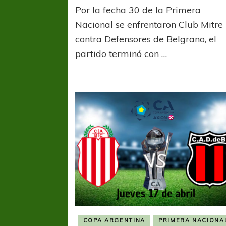
El
Por la fecha 30 de la Primera
Dragón
levanta
Nacional se enfrentaron Club Mitre
al
contra Defensores de Belgrano, el
vuelo
partido terminó con …
de
una
victoria
COPA ARGENTINA
PRIMERA NACIONA