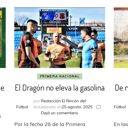
PRIMERA NACIONAL
de
El Dragón no eleva la gasolina
De n
por
Redacción El Rincón del
Fútbol
Actualizado en
25 agosto, 2025
Fútbol
en
Dejá un comentario
5
El
Por la fecha 28 de la Primera
En la
Dragón