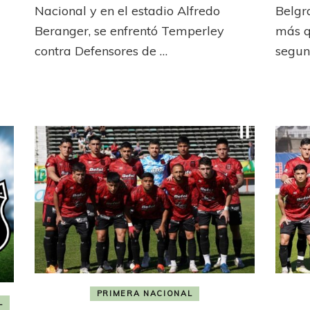
no
Nacional y en el estadio Alfredo
Belgr
eleva
Beranger, se enfrentó Temperley
más q
la
contra Defensores de …
segun
gasolina
PRIMERA NACIONAL
L