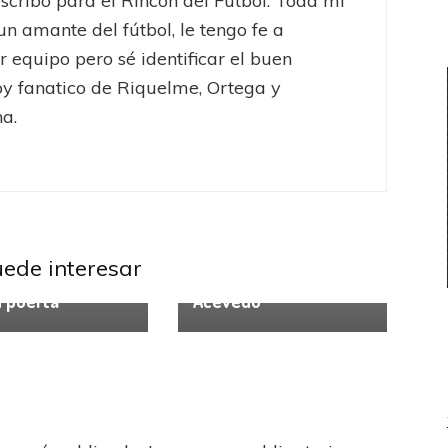
escribo para el Rincón del Fútbol. Toda mi
 un amante del fútbol, le tengo fe a
r equipo pero sé identificar el buen
oy fanatico de Riquelme, Ortega y
a.
rofesional
San
Huracán
Liga Profesional
zo
Selección
Huracán incide en el
uede interesar
al
futuro de Jonás
n puerta
Acevedo