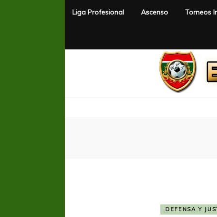
Liga Profesional
Ascenso
Torneos I
El Rincón del Fútbol
Diario digital de Fútbol
DEFENSA Y JUS