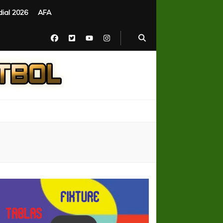
ial 2026
AFA