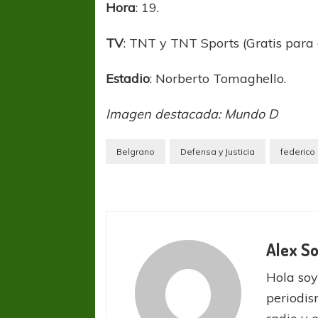
Hora
: 19.
TV
: TNT y TNT Sports (Gratis para 
Estadio
: Norberto Tomaghello.
Imagen destacada: Mundo D
Belgrano
Defensa y Justicia
federico 
Alex So
FÚTBOL FEMENINO
FÚTBOL 
Hola soy
REGIONAL AMATEUR
REGIONAL
Ajustada caída de Verónica en Alejandro
Verónica jugará ante 
periodis
Korn
Fed