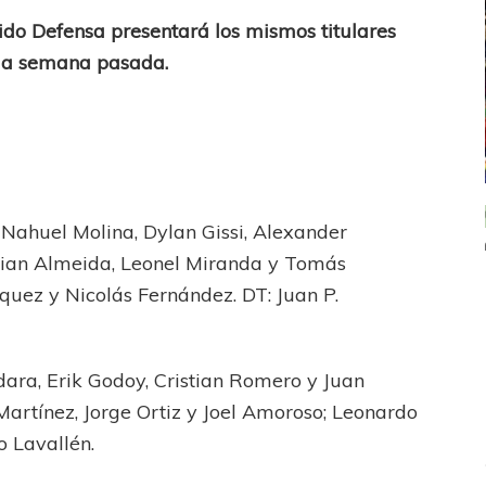
tido Defensa presentará los mismos titulares
la semana pasada.
ICANA
LANÚS
UEFA CHAMPIONS LEAGUE
 Nahuel Molina, Dylan Gissi, Alexander
fendido
PSG celebró el bicampeonato
stian Almeida, Leonel Miranda y Tomás
quez y Nicolás Fernández. DT: Juan P.
dara, Erik Godoy, Cristian Romero y Juan
Martínez, Jorge Ortiz y Joel Amoroso; Leonardo
o Lavallén.