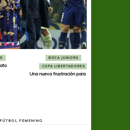
BOCA JUNIORS
COPA SUDAMER
Noche inolvida
COPA LIBERTADORES
Una nueva frustración para Boca
FÚTBOL FEMENINO