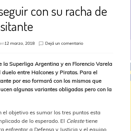
seguir con su racha de
isitante
en
 en
12 marzo, 2018
Dejá un comentario
Belgrano
quiere
seguir
de la Superliga Argentina y en Florencio Varela
con
el duelo entre Halcones y Piratas. Para el
su
racha
tante por eso formará con los mismos que
de
ducen algunas variantes obligadas pero con la
visitante
 el objetivo es sumar los tres puntos esta
plicado de lo esperado. El
Celeste
tiene
 enfrentar a Defensa y Justicia y el equipo