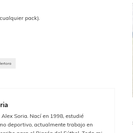
cualquier pack).
lertora
ria
FEMENINO
FÚTBOL FEMENINO
 Alex Soria. Nací en 1998, estudié
 AMATEUR
LIGA DE LA COSTA
Estrella del Sur en el
Las campeonas festejaron ante su gente
mo deportivo, actualmente trabajo en
eral