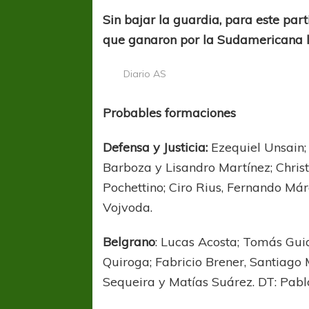
Sin bajar la guardia, para este par
que ganaron por la Sudamericana 
Diario AS
Probables formaciones
COPA SUDAMER
Defensa y Justicia:
Ezequiel Unsain;
Sur De
Barboza y Lisandro Martínez; Chri
Pochettino; Ciro Rius, Fernando Már
COPA SUDAMERICANA
TIGRE
Vojvoda.
A pesar de la derrota Tigre avanzó a
Octavos de Final
Belgrano
: Lucas Acosta; Tomás Gui
Quiroga; Fabricio Brener, Santiago 
Sequeira y Matías Suárez. DT: Pabl