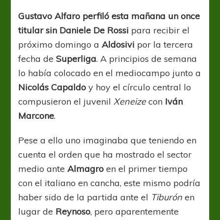
Rossi
iría
Gustavo Alfaro perfiló esta mañana un once
al
titular sin Daniele De Rossi
para recibir el
banco
ante
próximo domingo a
Aldosivi
por la tercera
Aldosivi
fecha de
Superliga
. A principios de semana
lo había colocado en el mediocampo junto a
Nicolás Capaldo
y hoy el círculo central lo
compusieron el juvenil
Xeneize
con
Iván
Marcone
.
Pese a ello uno imaginaba que teniendo en
cuenta el orden que ha mostrado el sector
medio ante
Almagro
en el primer tiempo
con el italiano en cancha, este mismo podría
haber sido de la partida ante el
Tiburón
en
lugar de
Reynoso
, pero aparentemente