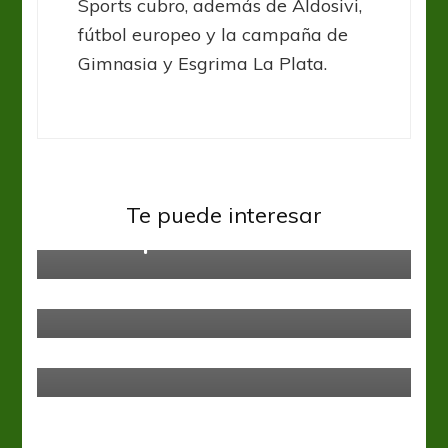
Sports cubro, además de Aldosivi,
fútbol europeo y la campaña de
Gimnasia y Esgrima La Plata.
Boca Juniors
Copa Libertadores
River Plate
Te puede interesar
River se quedó con la ida
Liga Profesional
Aldosivi se impuso ante
Santamarina
Lanús
Liga Profesional
Facundo Quignon negocia su ida a
Dallas