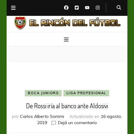
El Rincón del Fútbol
Diario digital de Fútbol
BOCA JUNIORS
LIGA PROFESIONAL
De Rossi iría al banco ante Aldosivi
por
Carlos Alberto Sommi
Actualizado en
16 agosto,
en
2019
Dejá un comentario
De