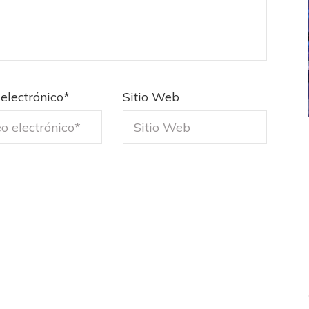
electrónico
*
Sitio Web
ICANA
LANÚS
UEFA CHAMPIONS LEAGUE
fendido
PSG celebró el bicampeonato