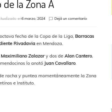
 de la Zona A
en
ctualizado en
6 marzo, 2024
Dejá un comentario
Barracas
Central
ganó
 octava fecha de la Copa de la Liga,
Barracas
en
diente Rivadavia
en Mendoza.
Mendoza
y
es
e
Maximiliano
Zalazar
y dos de
Alan Cantero
,
puntero
s mendocinos lo anotó
Juan
Cavallaro
.
de
la
de racha y puntea momentáneamente la Zona
Zona
A
inos e Instituto.