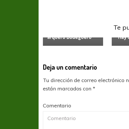
Godoy Cruz
Liga
Liga P
Profesional
Te p
Loren
Martínez será el nuevo
arquero Bodeguero
“Hay 
Deja un comentario
Tu dirección de correo electrónico 
están marcados con
*
Comentario