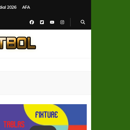
ial 2026
AFA