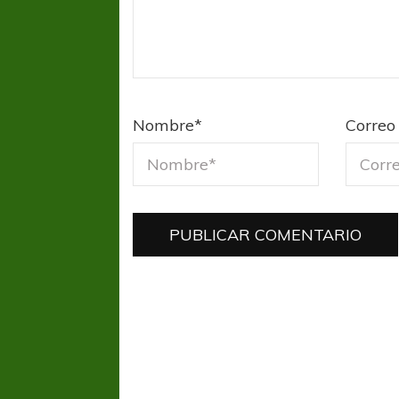
Nombre
*
Correo 
COPA SUDAMER
Sur De
COPA SUDAMERICANA
TIGRE
A pesar de la derrota Tigre avanzó a
Octavos de Final